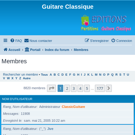
Guitare Classique
FAQ
Nous contacter
S’enregistrer
Connexion
Accueil
Portail
Index du forum
Membres
Membres
Rechercher un membre
•
Tous
A
B
C
D
E
F
G
H
I
J
K
L
M
N
O
P
Q
R
S
T
U
V
W
X
Y
Z
Autre
Page
1
sur
177
1
2
3
4
5
177
Suivante
8820 membres
…
NOM D’UTILISATEUR
Rang, Nom d’utilisateur
Administrateur
ClassicGuitare
Messages
11908
Enregistré le
sam. mai 21, 2005 10:22 am
Rang, Nom d’utilisateur
(°_°)
Jive