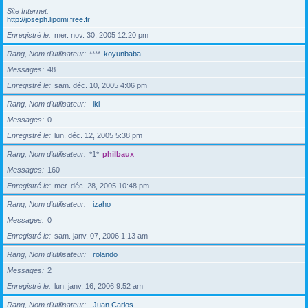
Site Internet
http://joseph.lipomi.free.fr
Enregistré le
mer. nov. 30, 2005 12:20 pm
Rang, Nom d’utilisateur
****
koyunbaba
Messages
48
Enregistré le
sam. déc. 10, 2005 4:06 pm
Rang, Nom d’utilisateur
iki
Messages
0
Enregistré le
lun. déc. 12, 2005 5:38 pm
Rang, Nom d’utilisateur
*1*
philbaux
Messages
160
Enregistré le
mer. déc. 28, 2005 10:48 pm
Rang, Nom d’utilisateur
izaho
Messages
0
Enregistré le
sam. janv. 07, 2006 1:13 am
Rang, Nom d’utilisateur
rolando
Messages
2
Enregistré le
lun. janv. 16, 2006 9:52 am
Rang, Nom d’utilisateur
Juan Carlos