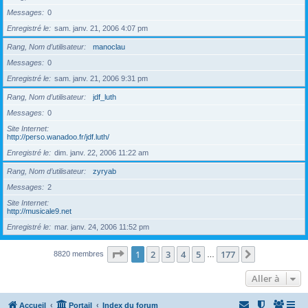
Messages
0
Enregistré le
sam. janv. 21, 2006 4:07 pm
Rang, Nom d’utilisateur
manoclau
Messages
0
Enregistré le
sam. janv. 21, 2006 9:31 pm
Rang, Nom d’utilisateur
jdf_luth
Messages
0
Site Internet
http://perso.wanadoo.fr/jdf.luth/
Enregistré le
dim. janv. 22, 2006 11:22 am
Rang, Nom d’utilisateur
zyryab
Messages
2
Site Internet
http://musicale9.net
Enregistré le
mar. janv. 24, 2006 11:52 pm
Page
1
sur
177
1
2
3
4
5
177
Suivante
8820 membres
…
Aller à
Accueil
Portail
Index du forum