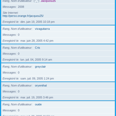
Rang, Nom d’utilisateur
(°_°)
Jacquou25
Messages
2008
Site Internet
http://perso.orange.fr/jacquou25/
Enregistré le
dim. juin 19, 2005 10:18 pm
Rang, Nom d’utilisateur
vivaguitarra
Messages
0
Enregistré le
mar. juin 28, 2005 4:42 pm
Rang, Nom d’utilisateur
Cris
Messages
0
Enregistré le
lun. juil. 04, 2005 9:14 am
Rang, Nom d’utilisateur
greyclair
Messages
0
Enregistré le
sam. juil. 09, 2005 1:24 pm
Rang, Nom d’utilisateur
oryenthal
Messages
0
Enregistré le
mar. juil. 19, 2005 3:46 pm
Rang, Nom d’utilisateur
ouide
Messages
0