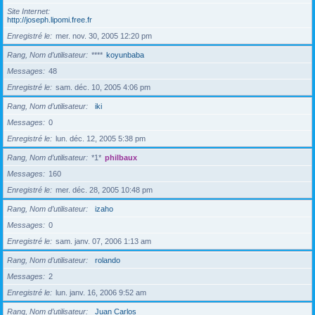
Site Internet
http://joseph.lipomi.free.fr
Enregistré le
mer. nov. 30, 2005 12:20 pm
Rang, Nom d’utilisateur
****
koyunbaba
Messages
48
Enregistré le
sam. déc. 10, 2005 4:06 pm
Rang, Nom d’utilisateur
iki
Messages
0
Enregistré le
lun. déc. 12, 2005 5:38 pm
Rang, Nom d’utilisateur
*1*
philbaux
Messages
160
Enregistré le
mer. déc. 28, 2005 10:48 pm
Rang, Nom d’utilisateur
izaho
Messages
0
Enregistré le
sam. janv. 07, 2006 1:13 am
Rang, Nom d’utilisateur
rolando
Messages
2
Enregistré le
lun. janv. 16, 2006 9:52 am
Rang, Nom d’utilisateur
Juan Carlos