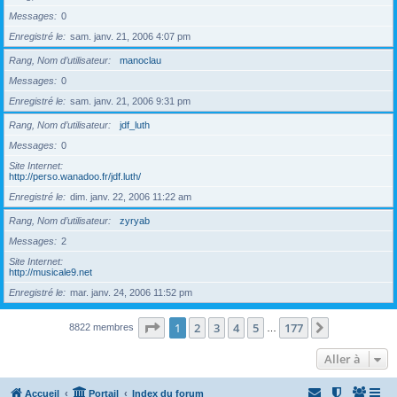
Messages
0
Enregistré le
sam. janv. 21, 2006 4:07 pm
Rang, Nom d’utilisateur
manoclau
Messages
0
Enregistré le
sam. janv. 21, 2006 9:31 pm
Rang, Nom d’utilisateur
jdf_luth
Messages
0
Site Internet
http://perso.wanadoo.fr/jdf.luth/
Enregistré le
dim. janv. 22, 2006 11:22 am
Rang, Nom d’utilisateur
zyryab
Messages
2
Site Internet
http://musicale9.net
Enregistré le
mar. janv. 24, 2006 11:52 pm
Page
1
sur
177
1
2
3
4
5
177
Suivante
8822 membres
…
Aller à
Accueil
Portail
Index du forum