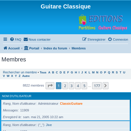
Guitare Classique
FAQ
Nous contacter
S’enregistrer
Connexion
Accueil
Portail
Index du forum
Membres
Membres
Rechercher un membre
•
Tous
A
B
C
D
E
F
G
H
I
J
K
L
M
N
O
P
Q
R
S
T
U
V
W
X
Y
Z
Autre
Page
1
sur
177
1
2
3
4
5
177
Suivante
8822 membres
…
NOM D’UTILISATEUR
Rang, Nom d’utilisateur
Administrateur
ClassicGuitare
Messages
11909
Enregistré le
sam. mai 21, 2005 10:22 am
Rang, Nom d’utilisateur
(°_°)
Jive