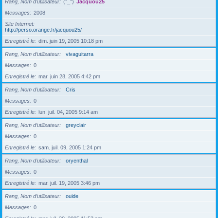
Rang, Nom d’utilisateur
(°_°)
Jacquou25
Messages
2008
Site Internet
http://perso.orange.fr/jacquou25/
Enregistré le
dim. juin 19, 2005 10:18 pm
Rang, Nom d’utilisateur
vivaguitarra
Messages
0
Enregistré le
mar. juin 28, 2005 4:42 pm
Rang, Nom d’utilisateur
Cris
Messages
0
Enregistré le
lun. juil. 04, 2005 9:14 am
Rang, Nom d’utilisateur
greyclair
Messages
0
Enregistré le
sam. juil. 09, 2005 1:24 pm
Rang, Nom d’utilisateur
oryenthal
Messages
0
Enregistré le
mar. juil. 19, 2005 3:46 pm
Rang, Nom d’utilisateur
ouide
Messages
0