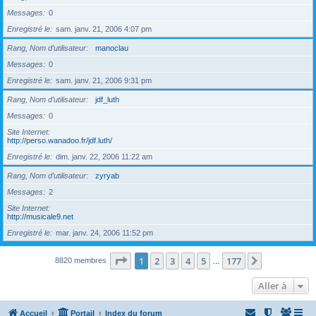
Messages
0
Enregistré le
sam. janv. 21, 2006 4:07 pm
Rang, Nom d’utilisateur
manoclau
Messages
0
Enregistré le
sam. janv. 21, 2006 9:31 pm
Rang, Nom d’utilisateur
jdf_luth
Messages
0
Site Internet
http://perso.wanadoo.fr/jdf.luth/
Enregistré le
dim. janv. 22, 2006 11:22 am
Rang, Nom d’utilisateur
zyryab
Messages
2
Site Internet
http://musicale9.net
Enregistré le
mar. janv. 24, 2006 11:52 pm
Page
1
sur
177
1
2
3
4
5
177
Suivante
8820 membres
…
Aller à
Accueil
Portail
Index du forum