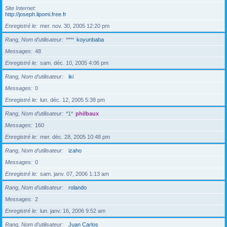
Site Internet
http://joseph.lipomi.free.fr
Enregistré le
mer. nov. 30, 2005 12:20 pm
Rang, Nom d’utilisateur
****
koyunbaba
Messages
48
Enregistré le
sam. déc. 10, 2005 4:06 pm
Rang, Nom d’utilisateur
iki
Messages
0
Enregistré le
lun. déc. 12, 2005 5:38 pm
Rang, Nom d’utilisateur
*1*
philbaux
Messages
160
Enregistré le
mer. déc. 28, 2005 10:48 pm
Rang, Nom d’utilisateur
izaho
Messages
0
Enregistré le
sam. janv. 07, 2006 1:13 am
Rang, Nom d’utilisateur
rolando
Messages
2
Enregistré le
lun. janv. 16, 2006 9:52 am
Rang, Nom d’utilisateur
Juan Carlos