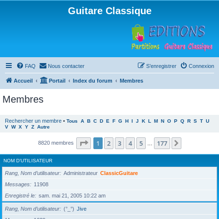
Guitare Classique
FAQ
Nous contacter
S’enregistrer
Connexion
Accueil
Portail
Index du forum
Membres
Membres
Rechercher un membre
•
Tous
A
B
C
D
E
F
G
H
I
J
K
L
M
N
O
P
Q
R
S
T
U
V
W
X
Y
Z
Autre
Page
1
sur
177
1
2
3
4
5
177
Suivante
8820 membres
…
NOM D’UTILISATEUR
Rang, Nom d’utilisateur
Administrateur
ClassicGuitare
Messages
11908
Enregistré le
sam. mai 21, 2005 10:22 am
Rang, Nom d’utilisateur
(°_°)
Jive