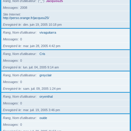
Rang, Nom d’utilisateur
(°_°)
Jacquou25
Messages
2008
Site Internet
http://perso.orange.fr/jacquou25/
Enregistré le
dim. juin 19, 2005 10:18 pm
Rang, Nom d’utilisateur
vivaguitarra
Messages
0
Enregistré le
mar. juin 28, 2005 4:42 pm
Rang, Nom d’utilisateur
Cris
Messages
0
Enregistré le
lun. juil. 04, 2005 9:14 am
Rang, Nom d’utilisateur
greyclair
Messages
0
Enregistré le
sam. juil. 09, 2005 1:24 pm
Rang, Nom d’utilisateur
oryenthal
Messages
0
Enregistré le
mar. juil. 19, 2005 3:46 pm
Rang, Nom d’utilisateur
ouide
Messages
0