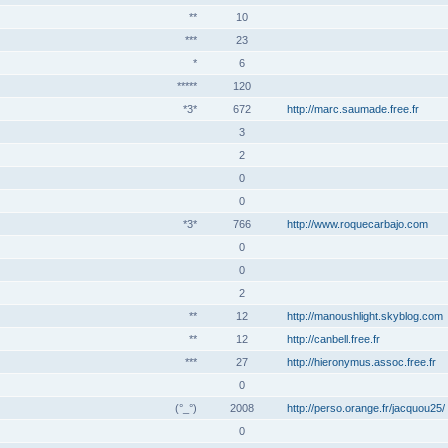
**
10
***
23
*
6
*****
120
*3*
672
http://marc.saumade.free.fr
3
2
0
0
*3*
766
http://www.roquecarbajo.com
0
0
2
**
12
http://manoushlight.skyblog.com
**
12
http://canbell.free.fr
***
27
http://hieronymus.assoc.free.fr
0
(°_°)
2008
http://perso.orange.fr/jacquou25/
0