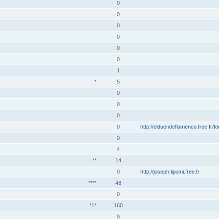
0
0
0
0
0
0
1
*
5
0
0
0
0
http://elduendeflamenco.free.fr/f
0
4
**
14
0
http://joseph.lipomi.free.fr
****
48
0
*1*
160
0