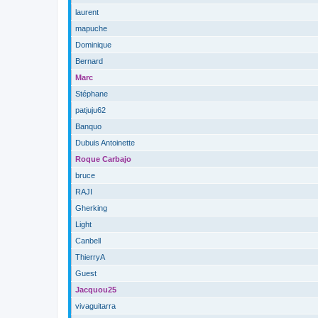
laurent
mapuche
Dominique
Bernard
Marc
Stéphane
patjuju62
Banquo
Dubuis Antoinette
Roque Carbajo
bruce
RAJI
Gherking
Light
Canbell
ThierryA
Guest
Jacquou25
vivaguitarra