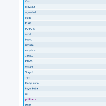
Cris
greyclair
oryenthal
ouide
PhilG
PUTOIS
achill
bosco
larouille
andy boso
JeanG
K1000
William
Sergeï
Tom
Gadjo latino
koyunbaba
iki
philbaux
izaho