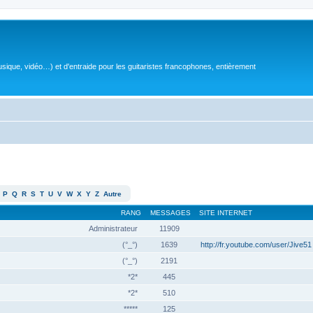
sique, vidéo…) et d'entraide pour les guitaristes francophones, entièrement
P
Q
R
S
T
U
V
W
X
Y
Z
Autre
RANG
MESSAGES
SITE INTERNET
Administrateur
11909
(°_°)
1639
http://fr.youtube.com/user/Jive51
(°_°)
2191
*2*
445
*2*
510
*****
125