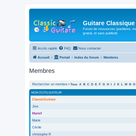
Guitare Classique
Forum de ressources (partitions, mu
gratuit, et sans publicité.
Accès rapide
FAQ
Nous contacter
Accueil
Portail
Index du forum
Membres
Membres
Rechercher un membre
•
Tous
A
B
C
D
E
F
G
H
I
J
K
L
M
N
O
NOM D’UTILISATEUR
ClassicGuitare
Jive
Marief
Marie
Cécile
christophe R