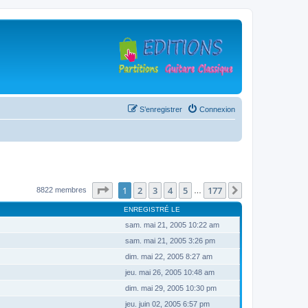
S’enregistrer
Connexion
Page
1
sur
177
1
2
3
4
5
177
Suivante
8822 membres
…
ENREGISTRÉ LE
sam. mai 21, 2005 10:22 am
sam. mai 21, 2005 3:26 pm
dim. mai 22, 2005 8:27 am
jeu. mai 26, 2005 10:48 am
dim. mai 29, 2005 10:30 pm
jeu. juin 02, 2005 6:57 pm