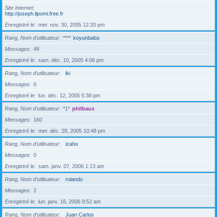
Site Internet
http://joseph.lipomi.free.fr
Enregistré le
mer. nov. 30, 2005 12:20 pm
Rang, Nom d’utilisateur
****
koyunbaba
Messages
48
Enregistré le
sam. déc. 10, 2005 4:06 pm
Rang, Nom d’utilisateur
iki
Messages
0
Enregistré le
lun. déc. 12, 2005 5:38 pm
Rang, Nom d’utilisateur
*1*
philbaux
Messages
160
Enregistré le
mer. déc. 28, 2005 10:48 pm
Rang, Nom d’utilisateur
izaho
Messages
0
Enregistré le
sam. janv. 07, 2006 1:13 am
Rang, Nom d’utilisateur
rolando
Messages
2
Enregistré le
lun. janv. 16, 2006 9:52 am
Rang, Nom d’utilisateur
Juan Carlos