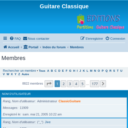
Guitare Classique
FAQ
Nous contacter
S’enregistrer
Connexion
Accueil
Portail
Index du forum
Membres
Membres
Rechercher un membre
•
Tous
A
B
C
D
E
F
G
H
I
J
K
L
M
N
O
P
Q
R
S
T
U
V
W
X
Y
Z
Autre
Page
1
sur
177
1
2
3
4
5
177
Suivante
8822 membres
…
NOM D’UTILISATEUR
Rang, Nom d’utilisateur
Administrateur
ClassicGuitare
Messages
11909
Enregistré le
sam. mai 21, 2005 10:22 am
Rang, Nom d’utilisateur
(°_°)
Jive