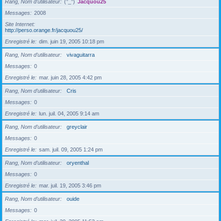
Rang, Nom d’utilisateur
(°_°)
Jacquou25
Messages
2008
Site Internet
http://perso.orange.fr/jacquou25/
Enregistré le
dim. juin 19, 2005 10:18 pm
Rang, Nom d’utilisateur
vivaguitarra
Messages
0
Enregistré le
mar. juin 28, 2005 4:42 pm
Rang, Nom d’utilisateur
Cris
Messages
0
Enregistré le
lun. juil. 04, 2005 9:14 am
Rang, Nom d’utilisateur
greyclair
Messages
0
Enregistré le
sam. juil. 09, 2005 1:24 pm
Rang, Nom d’utilisateur
oryenthal
Messages
0
Enregistré le
mar. juil. 19, 2005 3:46 pm
Rang, Nom d’utilisateur
ouide
Messages
0