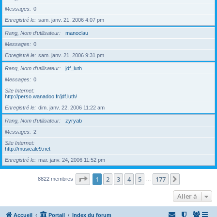
Messages
0
Enregistré le
sam. janv. 21, 2006 4:07 pm
Rang, Nom d’utilisateur
manoclau
Messages
0
Enregistré le
sam. janv. 21, 2006 9:31 pm
Rang, Nom d’utilisateur
jdf_luth
Messages
0
Site Internet
http://perso.wanadoo.fr/jdf.luth/
Enregistré le
dim. janv. 22, 2006 11:22 am
Rang, Nom d’utilisateur
zyryab
Messages
2
Site Internet
http://musicale9.net
Enregistré le
mar. janv. 24, 2006 11:52 pm
Page
1
sur
177
1
2
3
4
5
177
Suivante
8822 membres
…
Aller à
Accueil
Portail
Index du forum