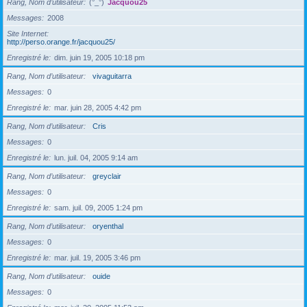
Rang, Nom d’utilisateur
(°_°)
Jacquou25
Messages
2008
Site Internet
http://perso.orange.fr/jacquou25/
Enregistré le
dim. juin 19, 2005 10:18 pm
Rang, Nom d’utilisateur
vivaguitarra
Messages
0
Enregistré le
mar. juin 28, 2005 4:42 pm
Rang, Nom d’utilisateur
Cris
Messages
0
Enregistré le
lun. juil. 04, 2005 9:14 am
Rang, Nom d’utilisateur
greyclair
Messages
0
Enregistré le
sam. juil. 09, 2005 1:24 pm
Rang, Nom d’utilisateur
oryenthal
Messages
0
Enregistré le
mar. juil. 19, 2005 3:46 pm
Rang, Nom d’utilisateur
ouide
Messages
0