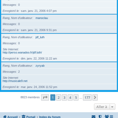
Messages
0
Enregistré le
sam. janv. 21, 2006 4:07 pm
Rang, Nom d’utilisateur
manoclau
Messages
0
Enregistré le
sam. janv. 21, 2006 9:31 pm
Rang, Nom d’utilisateur
jdf_luth
Messages
0
Site Internet
http://perso.wanadoo.fr/jdf.luth/
Enregistré le
dim. janv. 22, 2006 11:22 am
Rang, Nom d’utilisateur
zyryab
Messages
2
Site Internet
http://musicale9.net
Enregistré le
mar. janv. 24, 2006 11:52 pm
Page
1
sur
177
1
2
3
4
5
177
Suivante
8823 membres
…
Aller à
Accueil
Portail
Index du forum