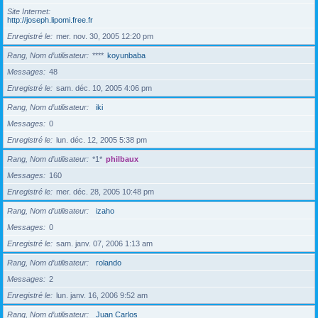
Site Internet
http://joseph.lipomi.free.fr
Enregistré le
mer. nov. 30, 2005 12:20 pm
Rang, Nom d’utilisateur
****
koyunbaba
Messages
48
Enregistré le
sam. déc. 10, 2005 4:06 pm
Rang, Nom d’utilisateur
iki
Messages
0
Enregistré le
lun. déc. 12, 2005 5:38 pm
Rang, Nom d’utilisateur
*1*
philbaux
Messages
160
Enregistré le
mer. déc. 28, 2005 10:48 pm
Rang, Nom d’utilisateur
izaho
Messages
0
Enregistré le
sam. janv. 07, 2006 1:13 am
Rang, Nom d’utilisateur
rolando
Messages
2
Enregistré le
lun. janv. 16, 2006 9:52 am
Rang, Nom d’utilisateur
Juan Carlos