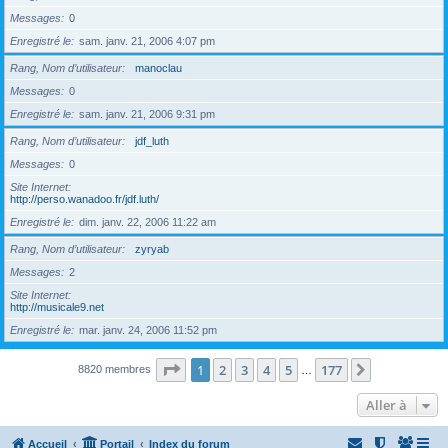
Messages
0
Enregistré le
sam. janv. 21, 2006 4:07 pm
Rang, Nom d’utilisateur
manoclau
Messages
0
Enregistré le
sam. janv. 21, 2006 9:31 pm
Rang, Nom d’utilisateur
jdf_luth
Messages
0
Site Internet
http://perso.wanadoo.fr/jdf.luth/
Enregistré le
dim. janv. 22, 2006 11:22 am
Rang, Nom d’utilisateur
zyryab
Messages
2
Site Internet
http://musicale9.net
Enregistré le
mar. janv. 24, 2006 11:52 pm
Page
1
sur
177
1
2
3
4
5
177
Suivante
8820 membres
…
Aller à
Accueil
Portail
Index du forum