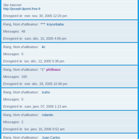
Site Internet
http://joseph.lipomi.free.fr
Enregistré le
mer. nov. 30, 2005 12:20 pm
Rang, Nom d’utilisateur
****
koyunbaba
Messages
48
Enregistré le
sam. déc. 10, 2005 4:06 pm
Rang, Nom d’utilisateur
iki
Messages
0
Enregistré le
lun. déc. 12, 2005 5:38 pm
Rang, Nom d’utilisateur
*1*
philbaux
Messages
160
Enregistré le
mer. déc. 28, 2005 10:48 pm
Rang, Nom d’utilisateur
izaho
Messages
0
Enregistré le
sam. janv. 07, 2006 1:13 am
Rang, Nom d’utilisateur
rolando
Messages
2
Enregistré le
lun. janv. 16, 2006 9:52 am
Rang, Nom d’utilisateur
Juan Carlos