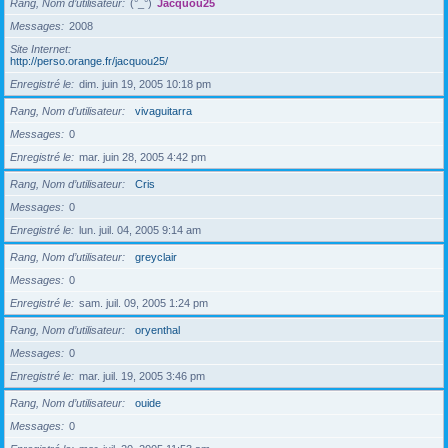
Rang, Nom d’utilisateur
(°_°)
Jacquou25
Messages
2008
Site Internet
http://perso.orange.fr/jacquou25/
Enregistré le
dim. juin 19, 2005 10:18 pm
Rang, Nom d’utilisateur
vivaguitarra
Messages
0
Enregistré le
mar. juin 28, 2005 4:42 pm
Rang, Nom d’utilisateur
Cris
Messages
0
Enregistré le
lun. juil. 04, 2005 9:14 am
Rang, Nom d’utilisateur
greyclair
Messages
0
Enregistré le
sam. juil. 09, 2005 1:24 pm
Rang, Nom d’utilisateur
oryenthal
Messages
0
Enregistré le
mar. juil. 19, 2005 3:46 pm
Rang, Nom d’utilisateur
ouide
Messages
0