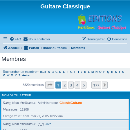
Guitare Classique
FAQ
Nous contacter
S’enregistrer
Connexion
Accueil
Portail
Index du forum
Membres
Membres
Rechercher un membre
•
Tous
A
B
C
D
E
F
G
H
I
J
K
L
M
N
O
P
Q
R
S
T
U
V
W
X
Y
Z
Autre
Page
1
sur
177
1
2
3
4
5
177
Suivante
8820 membres
…
NOM D’UTILISATEUR
Rang, Nom d’utilisateur
Administrateur
ClassicGuitare
Messages
11908
Enregistré le
sam. mai 21, 2005 10:22 am
Rang, Nom d’utilisateur
(°_°)
Jive