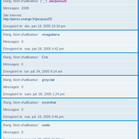
Rang, Nom d’utilisateur
(°_°)
Jacquou25
Messages
2008
Site Internet
http://perso.orange.fr/jacquou25/
Enregistré le
dim. juin 19, 2005 10:18 pm
Rang, Nom d’utilisateur
vivaguitarra
Messages
0
Enregistré le
mar. juin 28, 2005 4:42 pm
Rang, Nom d’utilisateur
Cris
Messages
0
Enregistré le
lun. juil. 04, 2005 9:14 am
Rang, Nom d’utilisateur
greyclair
Messages
0
Enregistré le
sam. juil. 09, 2005 1:24 pm
Rang, Nom d’utilisateur
oryenthal
Messages
0
Enregistré le
mar. juil. 19, 2005 3:46 pm
Rang, Nom d’utilisateur
ouide
Messages
0