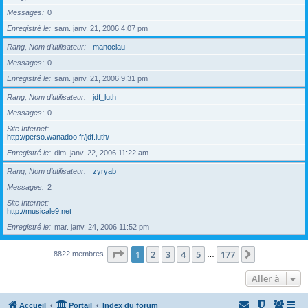
Messages
0
Enregistré le
sam. janv. 21, 2006 4:07 pm
Rang, Nom d’utilisateur
manoclau
Messages
0
Enregistré le
sam. janv. 21, 2006 9:31 pm
Rang, Nom d’utilisateur
jdf_luth
Messages
0
Site Internet
http://perso.wanadoo.fr/jdf.luth/
Enregistré le
dim. janv. 22, 2006 11:22 am
Rang, Nom d’utilisateur
zyryab
Messages
2
Site Internet
http://musicale9.net
Enregistré le
mar. janv. 24, 2006 11:52 pm
Page
1
sur
177
1
2
3
4
5
177
Suivante
8822 membres
…
Aller à
Accueil
Portail
Index du forum