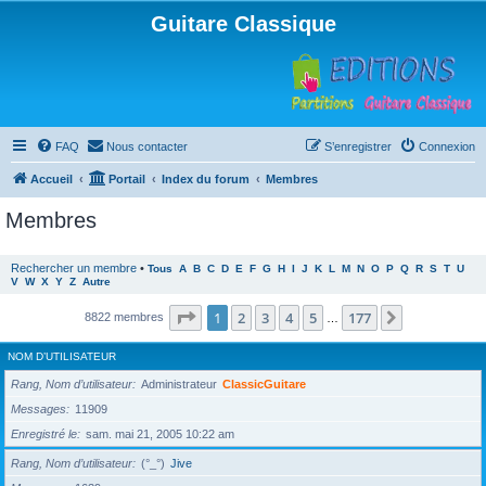
Guitare Classique
FAQ
Nous contacter
S’enregistrer
Connexion
Accueil
Portail
Index du forum
Membres
Membres
Rechercher un membre
•
Tous
A
B
C
D
E
F
G
H
I
J
K
L
M
N
O
P
Q
R
S
T
U
V
W
X
Y
Z
Autre
Page
1
sur
177
1
2
3
4
5
177
Suivante
8822 membres
…
NOM D’UTILISATEUR
Rang, Nom d’utilisateur
Administrateur
ClassicGuitare
Messages
11909
Enregistré le
sam. mai 21, 2005 10:22 am
Rang, Nom d’utilisateur
(°_°)
Jive