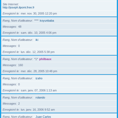
Site Internet
http://joseph.lipomi.free.fr
Enregistré le
mer. nov. 30, 2005 12:20 pm
Rang, Nom d’utilisateur
****
koyunbaba
Messages
48
Enregistré le
sam. déc. 10, 2005 4:06 pm
Rang, Nom d’utilisateur
iki
Messages
0
Enregistré le
lun. déc. 12, 2005 5:38 pm
Rang, Nom d’utilisateur
*1*
philbaux
Messages
160
Enregistré le
mer. déc. 28, 2005 10:48 pm
Rang, Nom d’utilisateur
izaho
Messages
0
Enregistré le
sam. janv. 07, 2006 1:13 am
Rang, Nom d’utilisateur
rolando
Messages
2
Enregistré le
lun. janv. 16, 2006 9:52 am
Rang, Nom d’utilisateur
Juan Carlos