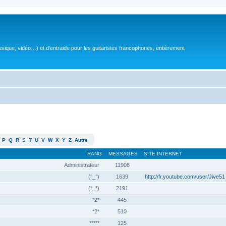
sique, vidéo…) et d'entraide pour les guitaristes francophones, entièrement
P
Q
R
S
T
U
V
W
X
Y
Z
Autre
RANG
MESSAGES
SITE INTERNET
Administrateur
11908
(°_°)
1639
http://fr.youtube.com/user/Jive51
(°_°)
2191
*2*
445
*2*
510
*****
125