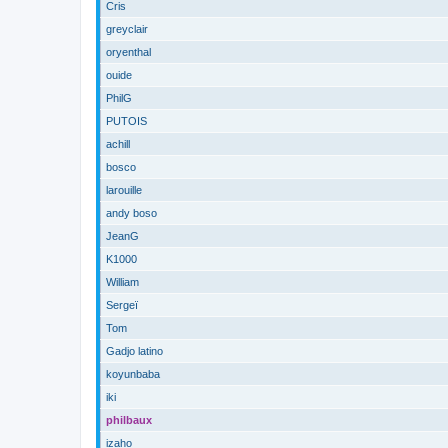
Cris
greyclair
oryenthal
ouide
PhilG
PUTOIS
achill
bosco
larouille
andy boso
JeanG
K1000
William
Sergeï
Tom
Gadjo latino
koyunbaba
iki
philbaux
izaho