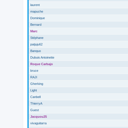
laurent
mapuche
Dominique
Bernard
Marc
Stéphane
patjuju62
Banquo
Dubuis Antoinette
Roque Carbajo
bruce
RAJI
Gherking
Light
Canbell
ThierryA
Guest
Jacquou25
vivaguitarra