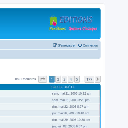
S’enregistrer
Connexion
Page
1
sur
177
1
2
3
4
5
177
Suivante
8821 membres
…
ENREGISTRÉ LE
sam. mai 21, 2005 10:22 am
sam. mai 21, 2005 3:26 pm
dim. mai 22, 2005 8:27 am
jeu. mai 26, 2005 10:48 am
dim. mai 29, 2005 10:30 pm
jeu. juin 02, 2005 6:57 pm