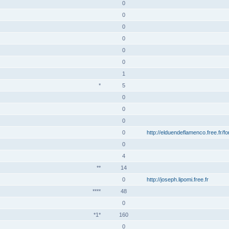
0
0
0
0
0
0
1
*
5
0
0
0
0
http://elduendeflamenco.free.fr/f
0
4
**
14
0
http://joseph.lipomi.free.fr
****
48
0
*1*
160
0