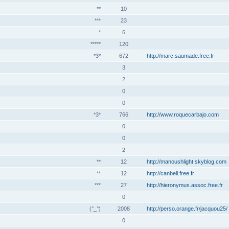
**
10
***
23
*
6
*****
120
*3*
672
http://marc.saumade.free.fr
3
2
0
0
*3*
766
http://www.roquecarbajo.com
0
0
2
**
12
http://manoushlight.skyblog.com
**
12
http://canbell.free.fr
***
27
http://hieronymus.assoc.free.fr
0
(°_°)
2008
http://perso.orange.fr/jacquou25/
0