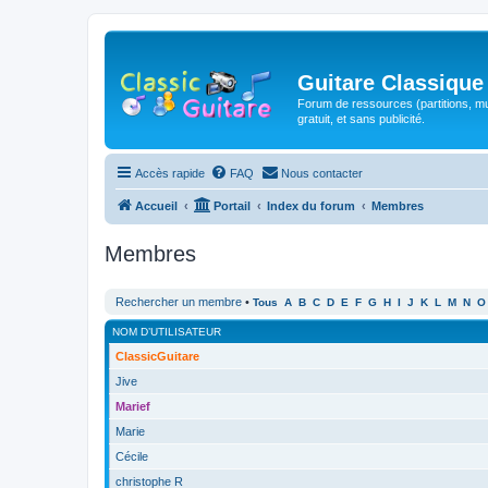
Guitare Classique
Forum de ressources (partitions, mu
gratuit, et sans publicité.
Accès rapide
FAQ
Nous contacter
Accueil
Portail
Index du forum
Membres
Membres
Rechercher un membre
•
Tous
A
B
C
D
E
F
G
H
I
J
K
L
M
N
O
NOM D’UTILISATEUR
ClassicGuitare
Jive
Marief
Marie
Cécile
christophe R