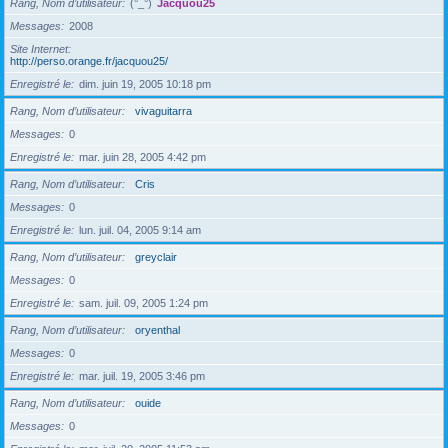
Rang, Nom d’utilisateur
(°_°)
Jacquou25
Messages
2008
Site Internet
http://perso.orange.fr/jacquou25/
Enregistré le
dim. juin 19, 2005 10:18 pm
Rang, Nom d’utilisateur
vivaguitarra
Messages
0
Enregistré le
mar. juin 28, 2005 4:42 pm
Rang, Nom d’utilisateur
Cris
Messages
0
Enregistré le
lun. juil. 04, 2005 9:14 am
Rang, Nom d’utilisateur
greyclair
Messages
0
Enregistré le
sam. juil. 09, 2005 1:24 pm
Rang, Nom d’utilisateur
oryenthal
Messages
0
Enregistré le
mar. juil. 19, 2005 3:46 pm
Rang, Nom d’utilisateur
ouide
Messages
0