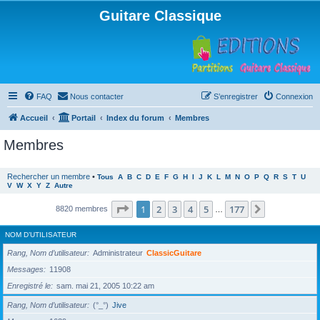
Guitare Classique
FAQ
Nous contacter
S’enregistrer
Connexion
Accueil
Portail
Index du forum
Membres
Membres
Rechercher un membre
•
Tous
A
B
C
D
E
F
G
H
I
J
K
L
M
N
O
P
Q
R
S
T
U
V
W
X
Y
Z
Autre
Page
1
sur
177
1
2
3
4
5
177
Suivante
8820 membres
…
NOM D’UTILISATEUR
Rang, Nom d’utilisateur
Administrateur
ClassicGuitare
Messages
11908
Enregistré le
sam. mai 21, 2005 10:22 am
Rang, Nom d’utilisateur
(°_°)
Jive