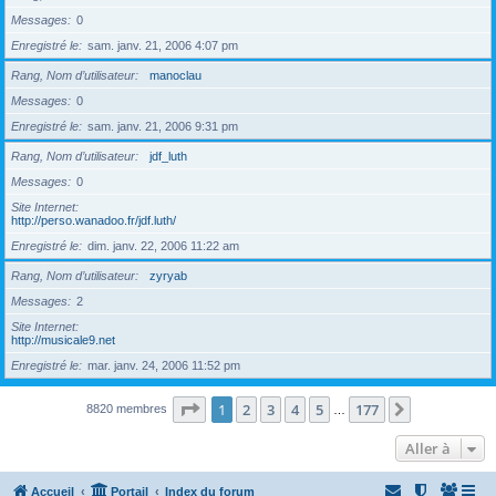
Messages
0
Enregistré le
sam. janv. 21, 2006 4:07 pm
Rang, Nom d’utilisateur
manoclau
Messages
0
Enregistré le
sam. janv. 21, 2006 9:31 pm
Rang, Nom d’utilisateur
jdf_luth
Messages
0
Site Internet
http://perso.wanadoo.fr/jdf.luth/
Enregistré le
dim. janv. 22, 2006 11:22 am
Rang, Nom d’utilisateur
zyryab
Messages
2
Site Internet
http://musicale9.net
Enregistré le
mar. janv. 24, 2006 11:52 pm
Page
1
sur
177
1
2
3
4
5
177
Suivante
8820 membres
…
Aller à
Accueil
Portail
Index du forum