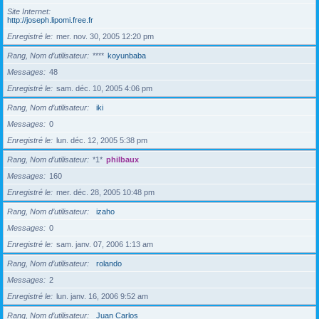
Site Internet
http://joseph.lipomi.free.fr
Enregistré le
mer. nov. 30, 2005 12:20 pm
Rang, Nom d’utilisateur
****
koyunbaba
Messages
48
Enregistré le
sam. déc. 10, 2005 4:06 pm
Rang, Nom d’utilisateur
iki
Messages
0
Enregistré le
lun. déc. 12, 2005 5:38 pm
Rang, Nom d’utilisateur
*1*
philbaux
Messages
160
Enregistré le
mer. déc. 28, 2005 10:48 pm
Rang, Nom d’utilisateur
izaho
Messages
0
Enregistré le
sam. janv. 07, 2006 1:13 am
Rang, Nom d’utilisateur
rolando
Messages
2
Enregistré le
lun. janv. 16, 2006 9:52 am
Rang, Nom d’utilisateur
Juan Carlos