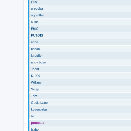
Cris
greyclair
oryenthal
ouide
PhilG
PUTOIS
achill
bosco
larouille
andy boso
JeanG
K1000
William
Sergeï
Tom
Gadjo latino
koyunbaba
iki
philbaux
izaho