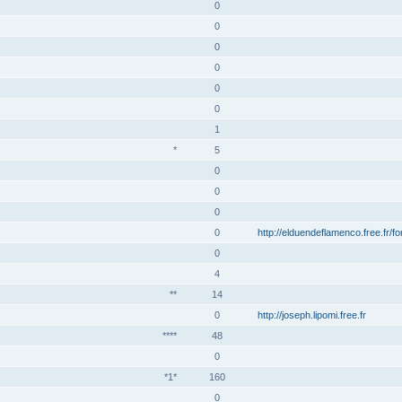
0
0
0
0
0
0
1
*
5
0
0
0
0
http://elduendeflamenco.free.fr/f
0
4
**
14
0
http://joseph.lipomi.free.fr
****
48
0
*1*
160
0