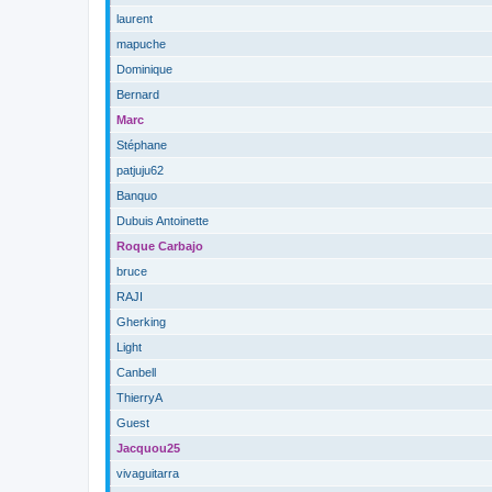
laurent
mapuche
Dominique
Bernard
Marc
Stéphane
patjuju62
Banquo
Dubuis Antoinette
Roque Carbajo
bruce
RAJI
Gherking
Light
Canbell
ThierryA
Guest
Jacquou25
vivaguitarra