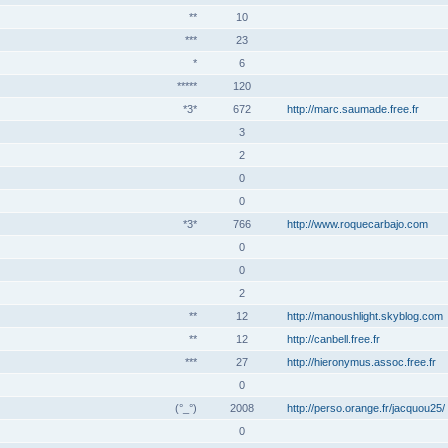
**
10
***
23
*
6
*****
120
*3*
672
http://marc.saumade.free.fr
3
2
0
0
*3*
766
http://www.roquecarbajo.com
0
0
2
**
12
http://manoushlight.skyblog.com
**
12
http://canbell.free.fr
***
27
http://hieronymus.assoc.free.fr
0
(°_°)
2008
http://perso.orange.fr/jacquou25/
0