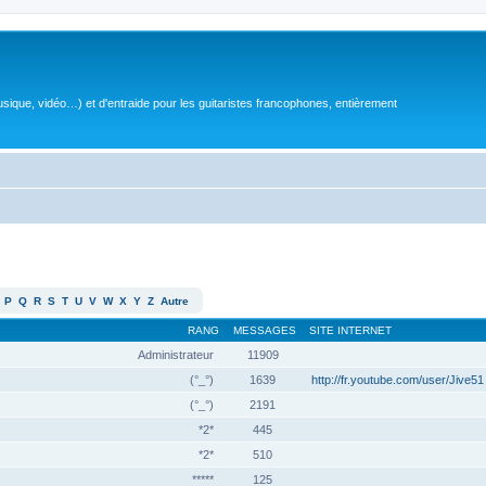
sique, vidéo…) et d'entraide pour les guitaristes francophones, entièrement
P
Q
R
S
T
U
V
W
X
Y
Z
Autre
RANG
MESSAGES
SITE INTERNET
Administrateur
11909
(°_°)
1639
http://fr.youtube.com/user/Jive51
(°_°)
2191
*2*
445
*2*
510
*****
125