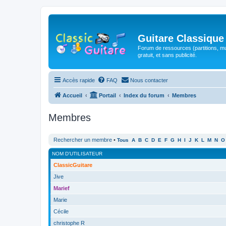
Guitare Classique
Forum de ressources (partitions, mu
gratuit, et sans publicité.
Accès rapide
FAQ
Nous contacter
Accueil
Portail
Index du forum
Membres
Membres
Rechercher un membre
•
Tous
A
B
C
D
E
F
G
H
I
J
K
L
M
N
O
NOM D’UTILISATEUR
ClassicGuitare
Jive
Marief
Marie
Cécile
christophe R