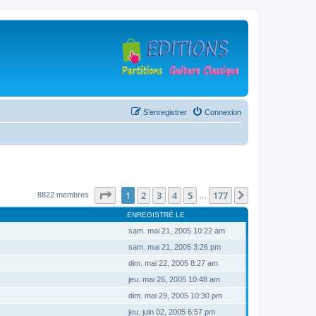
S’enregistrer
Connexion
Page
1
sur
177
1
2
3
4
5
177
Suivante
8822 membres
…
ENREGISTRÉ LE
sam. mai 21, 2005 10:22 am
sam. mai 21, 2005 3:26 pm
dim. mai 22, 2005 8:27 am
jeu. mai 26, 2005 10:48 am
dim. mai 29, 2005 10:30 pm
jeu. juin 02, 2005 6:57 pm