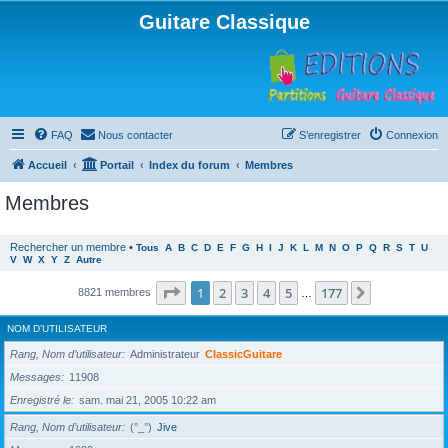
Guitare Classique
FAQ
Nous contacter
S’enregistrer
Connexion
Accueil
Portail
Index du forum
Membres
Membres
Rechercher un membre
•
Tous
A
B
C
D
E
F
G
H
I
J
K
L
M
N
O
P
Q
R
S
T
U
V
W
X
Y
Z
Autre
Page
1
sur
177
1
2
3
4
5
177
Suivante
8821 membres
…
NOM D’UTILISATEUR
Rang, Nom d’utilisateur
Administrateur
ClassicGuitare
Messages
11908
Enregistré le
sam. mai 21, 2005 10:22 am
Rang, Nom d’utilisateur
(°_°)
Jive