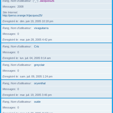
Rang, Nom d’utilisateur
(°_°)
Jacquou25
Messages
2008
Site Internet
http://perso.orange.fr/jacquou25/
Enregistré le
dim. juin 19, 2005 10:18 pm
Rang, Nom d’utilisateur
vivaguitarra
Messages
0
Enregistré le
mar. juin 28, 2005 4:42 pm
Rang, Nom d’utilisateur
Cris
Messages
0
Enregistré le
lun. juil. 04, 2005 9:14 am
Rang, Nom d’utilisateur
greyclair
Messages
0
Enregistré le
sam. juil. 09, 2005 1:24 pm
Rang, Nom d’utilisateur
oryenthal
Messages
0
Enregistré le
mar. juil. 19, 2005 3:46 pm
Rang, Nom d’utilisateur
ouide
Messages
0