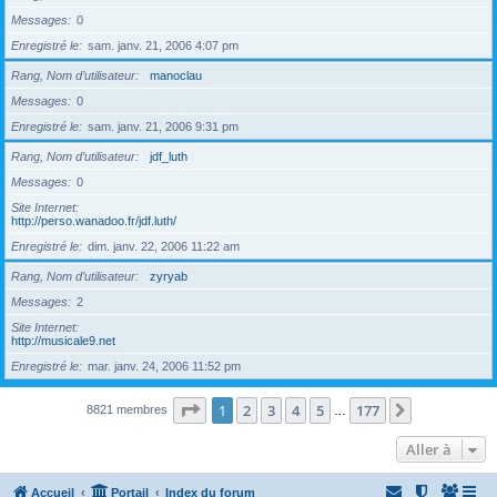
Messages
0
Enregistré le
sam. janv. 21, 2006 4:07 pm
Rang, Nom d’utilisateur
manoclau
Messages
0
Enregistré le
sam. janv. 21, 2006 9:31 pm
Rang, Nom d’utilisateur
jdf_luth
Messages
0
Site Internet
http://perso.wanadoo.fr/jdf.luth/
Enregistré le
dim. janv. 22, 2006 11:22 am
Rang, Nom d’utilisateur
zyryab
Messages
2
Site Internet
http://musicale9.net
Enregistré le
mar. janv. 24, 2006 11:52 pm
Page
1
sur
177
1
2
3
4
5
177
Suivante
8821 membres
…
Aller à
Accueil
Portail
Index du forum