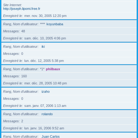
Site Internet
http://joseph.lipomi.free.fr
Enregistré le
mer. nov. 30, 2005 12:20 pm
Rang, Nom d’utilisateur
****
koyunbaba
Messages
48
Enregistré le
sam. déc. 10, 2005 4:06 pm
Rang, Nom d’utilisateur
iki
Messages
0
Enregistré le
lun. déc. 12, 2005 5:38 pm
Rang, Nom d’utilisateur
*1*
philbaux
Messages
160
Enregistré le
mer. déc. 28, 2005 10:48 pm
Rang, Nom d’utilisateur
izaho
Messages
0
Enregistré le
sam. janv. 07, 2006 1:13 am
Rang, Nom d’utilisateur
rolando
Messages
2
Enregistré le
lun. janv. 16, 2006 9:52 am
Rang, Nom d’utilisateur
Juan Carlos