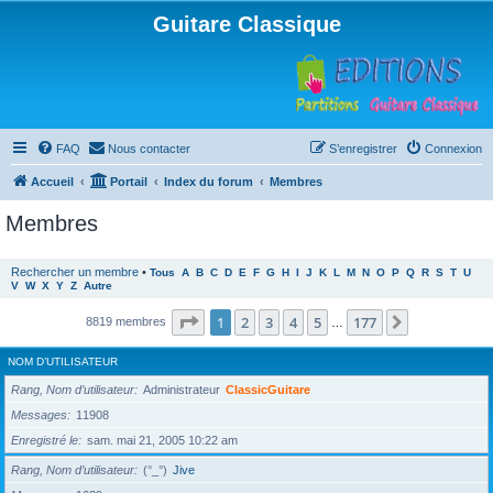
Guitare Classique
FAQ
Nous contacter
S’enregistrer
Connexion
Accueil
Portail
Index du forum
Membres
Membres
Rechercher un membre
•
Tous
A
B
C
D
E
F
G
H
I
J
K
L
M
N
O
P
Q
R
S
T
U
V
W
X
Y
Z
Autre
Page
1
sur
177
1
2
3
4
5
177
Suivante
8819 membres
…
NOM D’UTILISATEUR
Rang, Nom d’utilisateur
Administrateur
ClassicGuitare
Messages
11908
Enregistré le
sam. mai 21, 2005 10:22 am
Rang, Nom d’utilisateur
(°_°)
Jive