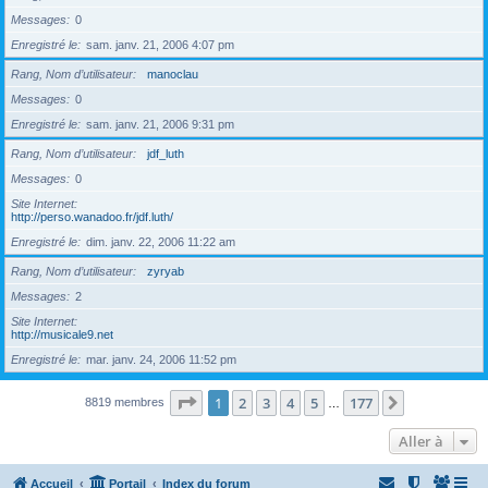
Messages
0
Enregistré le
sam. janv. 21, 2006 4:07 pm
Rang, Nom d’utilisateur
manoclau
Messages
0
Enregistré le
sam. janv. 21, 2006 9:31 pm
Rang, Nom d’utilisateur
jdf_luth
Messages
0
Site Internet
http://perso.wanadoo.fr/jdf.luth/
Enregistré le
dim. janv. 22, 2006 11:22 am
Rang, Nom d’utilisateur
zyryab
Messages
2
Site Internet
http://musicale9.net
Enregistré le
mar. janv. 24, 2006 11:52 pm
Page
1
sur
177
1
2
3
4
5
177
Suivante
8819 membres
…
Aller à
Accueil
Portail
Index du forum