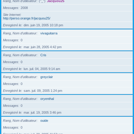
Rang, Nom d’utilisateur
(°_°)
Jacquou25
Messages
2008
Site Internet
http://perso.orange.fr/jacquou25/
Enregistré le
dim. juin 19, 2005 10:18 pm
Rang, Nom d’utilisateur
vivaguitarra
Messages
0
Enregistré le
mar. juin 28, 2005 4:42 pm
Rang, Nom d’utilisateur
Cris
Messages
0
Enregistré le
lun. juil. 04, 2005 9:14 am
Rang, Nom d’utilisateur
greyclair
Messages
0
Enregistré le
sam. juil. 09, 2005 1:24 pm
Rang, Nom d’utilisateur
oryenthal
Messages
0
Enregistré le
mar. juil. 19, 2005 3:46 pm
Rang, Nom d’utilisateur
ouide
Messages
0