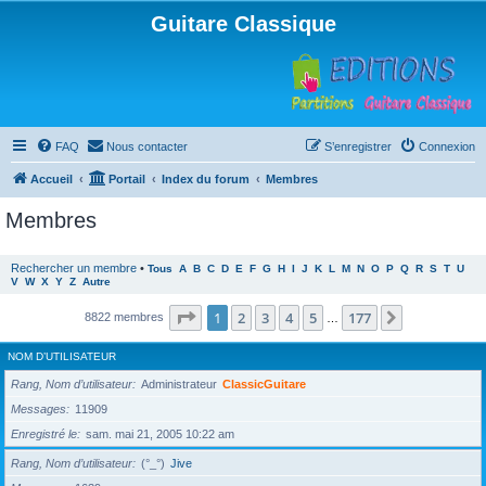
Guitare Classique
FAQ
Nous contacter
S’enregistrer
Connexion
Accueil
Portail
Index du forum
Membres
Membres
Rechercher un membre
•
Tous
A
B
C
D
E
F
G
H
I
J
K
L
M
N
O
P
Q
R
S
T
U
V
W
X
Y
Z
Autre
Page
1
sur
177
1
2
3
4
5
177
Suivante
8822 membres
…
NOM D’UTILISATEUR
Rang, Nom d’utilisateur
Administrateur
ClassicGuitare
Messages
11909
Enregistré le
sam. mai 21, 2005 10:22 am
Rang, Nom d’utilisateur
(°_°)
Jive