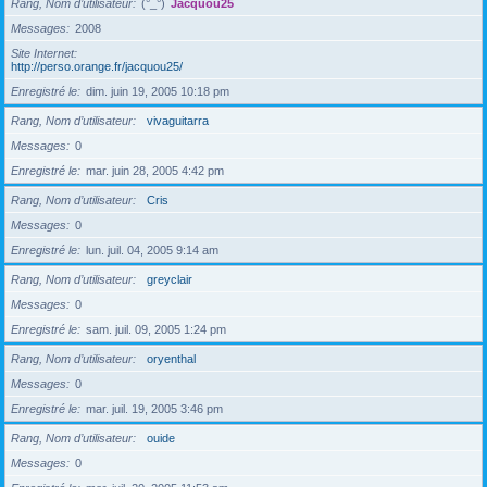
Rang, Nom d’utilisateur
(°_°)
Jacquou25
Messages
2008
Site Internet
http://perso.orange.fr/jacquou25/
Enregistré le
dim. juin 19, 2005 10:18 pm
Rang, Nom d’utilisateur
vivaguitarra
Messages
0
Enregistré le
mar. juin 28, 2005 4:42 pm
Rang, Nom d’utilisateur
Cris
Messages
0
Enregistré le
lun. juil. 04, 2005 9:14 am
Rang, Nom d’utilisateur
greyclair
Messages
0
Enregistré le
sam. juil. 09, 2005 1:24 pm
Rang, Nom d’utilisateur
oryenthal
Messages
0
Enregistré le
mar. juil. 19, 2005 3:46 pm
Rang, Nom d’utilisateur
ouide
Messages
0