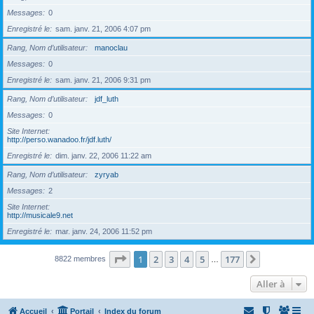
Messages
0
Enregistré le
sam. janv. 21, 2006 4:07 pm
Rang, Nom d’utilisateur
manoclau
Messages
0
Enregistré le
sam. janv. 21, 2006 9:31 pm
Rang, Nom d’utilisateur
jdf_luth
Messages
0
Site Internet
http://perso.wanadoo.fr/jdf.luth/
Enregistré le
dim. janv. 22, 2006 11:22 am
Rang, Nom d’utilisateur
zyryab
Messages
2
Site Internet
http://musicale9.net
Enregistré le
mar. janv. 24, 2006 11:52 pm
Page
1
sur
177
1
2
3
4
5
177
Suivante
8822 membres
…
Aller à
Accueil
Portail
Index du forum