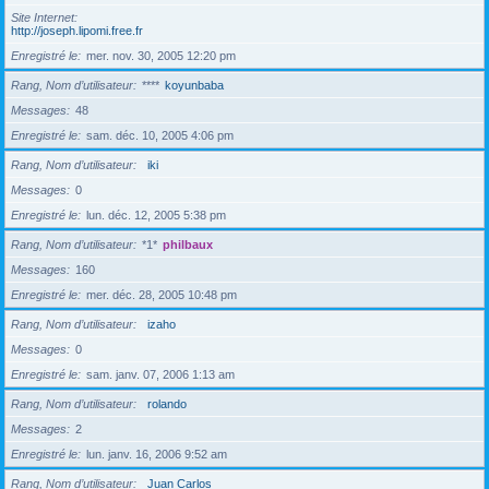
Site Internet
http://joseph.lipomi.free.fr
Enregistré le
mer. nov. 30, 2005 12:20 pm
Rang, Nom d’utilisateur
****
koyunbaba
Messages
48
Enregistré le
sam. déc. 10, 2005 4:06 pm
Rang, Nom d’utilisateur
iki
Messages
0
Enregistré le
lun. déc. 12, 2005 5:38 pm
Rang, Nom d’utilisateur
*1*
philbaux
Messages
160
Enregistré le
mer. déc. 28, 2005 10:48 pm
Rang, Nom d’utilisateur
izaho
Messages
0
Enregistré le
sam. janv. 07, 2006 1:13 am
Rang, Nom d’utilisateur
rolando
Messages
2
Enregistré le
lun. janv. 16, 2006 9:52 am
Rang, Nom d’utilisateur
Juan Carlos