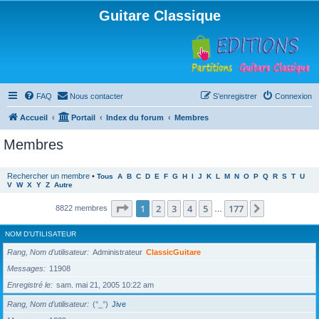
Guitare Classique
FAQ
Nous contacter
S’enregistrer
Connexion
Accueil
Portail
Index du forum
Membres
Membres
Rechercher un membre
•
Tous
A
B
C
D
E
F
G
H
I
J
K
L
M
N
O
P
Q
R
S
T
U
V
W
X
Y
Z
Autre
Page
1
sur
177
1
2
3
4
5
177
Suivante
8822 membres
…
NOM D’UTILISATEUR
Rang, Nom d’utilisateur
Administrateur
ClassicGuitare
Messages
11908
Enregistré le
sam. mai 21, 2005 10:22 am
Rang, Nom d’utilisateur
(°_°)
Jive