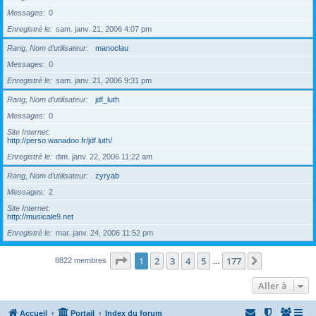
Messages
0
Enregistré le
sam. janv. 21, 2006 4:07 pm
Rang, Nom d’utilisateur
manoclau
Messages
0
Enregistré le
sam. janv. 21, 2006 9:31 pm
Rang, Nom d’utilisateur
jdf_luth
Messages
0
Site Internet
http://perso.wanadoo.fr/jdf.luth/
Enregistré le
dim. janv. 22, 2006 11:22 am
Rang, Nom d’utilisateur
zyryab
Messages
2
Site Internet
http://musicale9.net
Enregistré le
mar. janv. 24, 2006 11:52 pm
Page
1
sur
177
1
2
3
4
5
177
Suivante
8822 membres
…
Aller à
Accueil
Portail
Index du forum