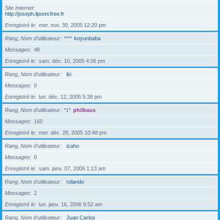
Site Internet
http://joseph.lipomi.free.fr
Enregistré le
mer. nov. 30, 2005 12:20 pm
Rang, Nom d’utilisateur
****
koyunbaba
Messages
48
Enregistré le
sam. déc. 10, 2005 4:06 pm
Rang, Nom d’utilisateur
iki
Messages
0
Enregistré le
lun. déc. 12, 2005 5:38 pm
Rang, Nom d’utilisateur
*1*
philbaux
Messages
160
Enregistré le
mer. déc. 28, 2005 10:48 pm
Rang, Nom d’utilisateur
izaho
Messages
0
Enregistré le
sam. janv. 07, 2006 1:13 am
Rang, Nom d’utilisateur
rolando
Messages
2
Enregistré le
lun. janv. 16, 2006 9:52 am
Rang, Nom d’utilisateur
Juan Carlos