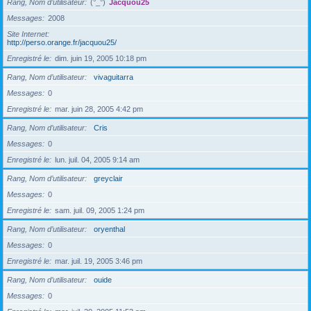
Rang, Nom d’utilisateur
(°_°)
Jacquou25
Messages
2008
Site Internet
http://perso.orange.fr/jacquou25/
Enregistré le
dim. juin 19, 2005 10:18 pm
Rang, Nom d’utilisateur
vivaguitarra
Messages
0
Enregistré le
mar. juin 28, 2005 4:42 pm
Rang, Nom d’utilisateur
Cris
Messages
0
Enregistré le
lun. juil. 04, 2005 9:14 am
Rang, Nom d’utilisateur
greyclair
Messages
0
Enregistré le
sam. juil. 09, 2005 1:24 pm
Rang, Nom d’utilisateur
oryenthal
Messages
0
Enregistré le
mar. juil. 19, 2005 3:46 pm
Rang, Nom d’utilisateur
ouide
Messages
0