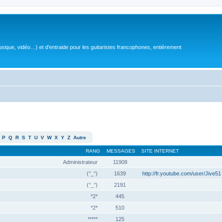
sique, vidéo…) et d'entraide pour les guitaristes francophones, entièrement
P
Q
R
S
T
U
V
W
X
Y
Z
Autre
RANG
MESSAGES
SITE INTERNET
Administrateur
11908
(°_°)
1639
http://fr.youtube.com/user/Jive51
(°_°)
2191
*2*
445
*2*
510
*****
125