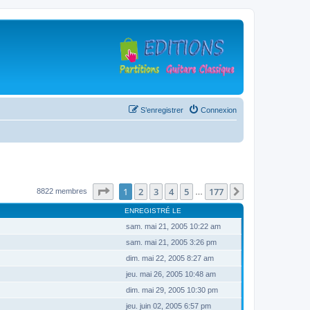
S’enregistrer
Connexion
Page
1
sur
177
1
2
3
4
5
177
Suivante
8822 membres
…
ENREGISTRÉ LE
sam. mai 21, 2005 10:22 am
sam. mai 21, 2005 3:26 pm
dim. mai 22, 2005 8:27 am
jeu. mai 26, 2005 10:48 am
dim. mai 29, 2005 10:30 pm
jeu. juin 02, 2005 6:57 pm