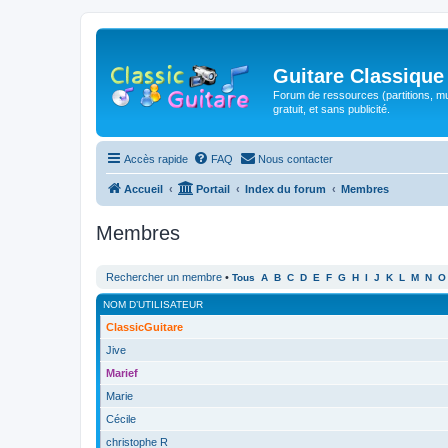
Guitare Classique
Forum de ressources (partitions, mu
gratuit, et sans publicité.
Accès rapide
FAQ
Nous contacter
Accueil
Portail
Index du forum
Membres
Membres
Rechercher un membre
•
Tous
A
B
C
D
E
F
G
H
I
J
K
L
M
N
O
NOM D’UTILISATEUR
ClassicGuitare
Jive
Marief
Marie
Cécile
christophe R