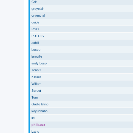
Cris
greyclair
oryenthal
ouide
PhilG
PUTOIS
achill
bosco
larouille
andy boso
JeanG
K1000
William
Sergeï
Tom
Gadjo latino
koyunbaba
iki
philbaux
izaho