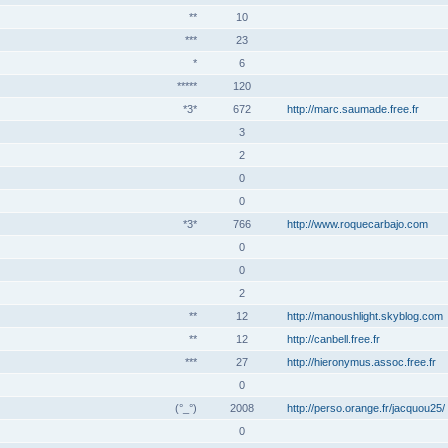
**
10
***
23
*
6
*****
120
*3*
672
http://marc.saumade.free.fr
3
2
0
0
*3*
766
http://www.roquecarbajo.com
0
0
2
**
12
http://manoushlight.skyblog.com
**
12
http://canbell.free.fr
***
27
http://hieronymus.assoc.free.fr
0
(°_°)
2008
http://perso.orange.fr/jacquou25/
0