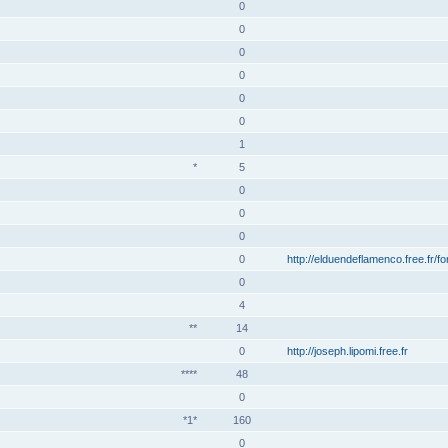
0
0
0
0
0
0
1
*
5
0
0
0
0
http://elduendeflamenco.free.fr/f
0
4
**
14
0
http://joseph.lipomi.free.fr
****
48
0
*1*
160
0