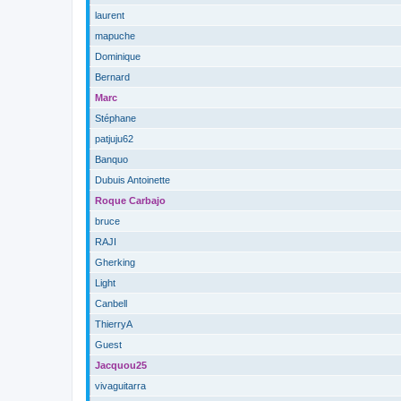
laurent
mapuche
Dominique
Bernard
Marc
Stéphane
patjuju62
Banquo
Dubuis Antoinette
Roque Carbajo
bruce
RAJI
Gherking
Light
Canbell
ThierryA
Guest
Jacquou25
vivaguitarra