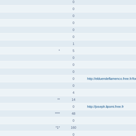
0
0
0
0
0
0
1
*
5
0
0
0
0
http://elduendeflamenco.free.fr/f
0
4
**
14
0
http://joseph.lipomi.free.fr
****
48
0
*1*
160
0