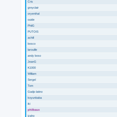
Cris
greyclair
oryenthal
ouide
PhilG
PUTOIS
achill
bosco
larouille
andy boso
JeanG
K1000
William
Sergeï
Tom
Gadjo latino
koyunbaba
iki
philbaux
izaho