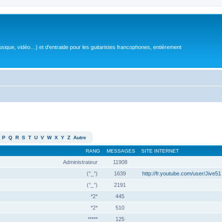
sique, vidéo…) et d'entraide pour les guitaristes francophones, entièrement
P
Q
R
S
T
U
V
W
X
Y
Z
Autre
RANG
MESSAGES
SITE INTERNET
Administrateur
11908
(°_°)
1639
http://fr.youtube.com/user/Jive51
(°_°)
2191
*2*
445
*2*
510
*****
125