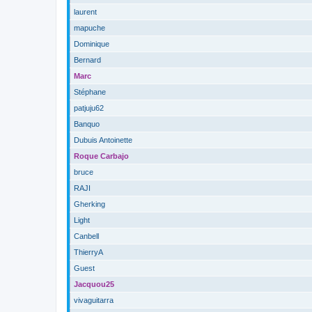
laurent
mapuche
Dominique
Bernard
Marc
Stéphane
patjuju62
Banquo
Dubuis Antoinette
Roque Carbajo
bruce
RAJI
Gherking
Light
Canbell
ThierryA
Guest
Jacquou25
vivaguitarra