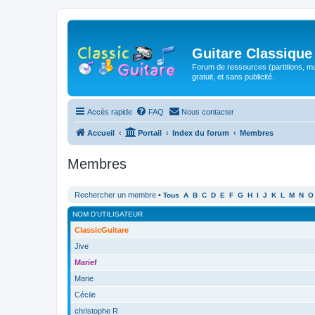
Guitare Classique
Forum de ressources (partitions, mu
gratuit, et sans publicité.
Accès rapide
FAQ
Nous contacter
Accueil
Portail
Index du forum
Membres
Membres
Rechercher un membre
•
Tous
A
B
C
D
E
F
G
H
I
J
K
L
M
N
O
NOM D’UTILISATEUR
ClassicGuitare
Jive
Marief
Marie
Cécile
christophe R