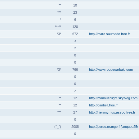
**
10
***
23
*
6
*****
120
*3*
672
http://marc.saumade.free.fr
3
2
0
0
*3*
766
http://www.roquecarbajo.com
0
0
2
**
12
http://manoushlight.skyblog.com
**
12
http://canbell.free.fr
***
27
http://hieronymus.assoc.free.fr
0
(°_°)
2008
http://perso.orange.fr/jacquou25/
0