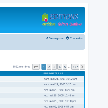
S’enregistrer
Connexion
Page
1
sur
177
1
2
3
4
5
177
Suivante
8822 membres
…
ENREGISTRÉ LE
sam. mai 21, 2005 10:22 am
sam. mai 21, 2005 3:26 pm
dim. mai 22, 2005 8:27 am
jeu. mai 26, 2005 10:48 am
dim. mai 29, 2005 10:30 pm
jeu. juin 02, 2005 6:57 pm