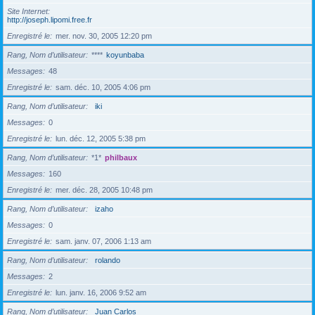
Site Internet
http://joseph.lipomi.free.fr
Enregistré le
mer. nov. 30, 2005 12:20 pm
Rang, Nom d’utilisateur
****
koyunbaba
Messages
48
Enregistré le
sam. déc. 10, 2005 4:06 pm
Rang, Nom d’utilisateur
iki
Messages
0
Enregistré le
lun. déc. 12, 2005 5:38 pm
Rang, Nom d’utilisateur
*1*
philbaux
Messages
160
Enregistré le
mer. déc. 28, 2005 10:48 pm
Rang, Nom d’utilisateur
izaho
Messages
0
Enregistré le
sam. janv. 07, 2006 1:13 am
Rang, Nom d’utilisateur
rolando
Messages
2
Enregistré le
lun. janv. 16, 2006 9:52 am
Rang, Nom d’utilisateur
Juan Carlos