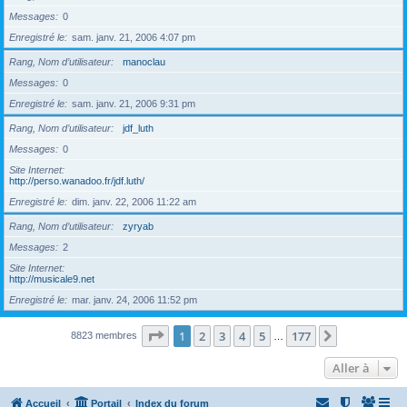
Messages
0
Enregistré le
sam. janv. 21, 2006 4:07 pm
Rang, Nom d’utilisateur
manoclau
Messages
0
Enregistré le
sam. janv. 21, 2006 9:31 pm
Rang, Nom d’utilisateur
jdf_luth
Messages
0
Site Internet
http://perso.wanadoo.fr/jdf.luth/
Enregistré le
dim. janv. 22, 2006 11:22 am
Rang, Nom d’utilisateur
zyryab
Messages
2
Site Internet
http://musicale9.net
Enregistré le
mar. janv. 24, 2006 11:52 pm
Page
1
sur
177
1
2
3
4
5
177
Suivante
8823 membres
…
Aller à
Accueil
Portail
Index du forum