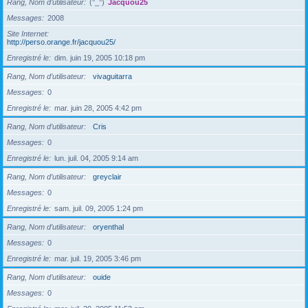
Rang, Nom d’utilisateur
(°_°)
Jacquou25
Messages
2008
Site Internet
http://perso.orange.fr/jacquou25/
Enregistré le
dim. juin 19, 2005 10:18 pm
Rang, Nom d’utilisateur
vivaguitarra
Messages
0
Enregistré le
mar. juin 28, 2005 4:42 pm
Rang, Nom d’utilisateur
Cris
Messages
0
Enregistré le
lun. juil. 04, 2005 9:14 am
Rang, Nom d’utilisateur
greyclair
Messages
0
Enregistré le
sam. juil. 09, 2005 1:24 pm
Rang, Nom d’utilisateur
oryenthal
Messages
0
Enregistré le
mar. juil. 19, 2005 3:46 pm
Rang, Nom d’utilisateur
ouide
Messages
0