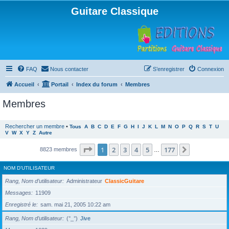
Guitare Classique
FAQ
Nous contacter
S’enregistrer
Connexion
Accueil
Portail
Index du forum
Membres
Membres
Rechercher un membre
•
Tous
A
B
C
D
E
F
G
H
I
J
K
L
M
N
O
P
Q
R
S
T
U
V
W
X
Y
Z
Autre
Page
1
sur
177
1
2
3
4
5
177
Suivante
8823 membres
…
NOM D’UTILISATEUR
Rang, Nom d’utilisateur
Administrateur
ClassicGuitare
Messages
11909
Enregistré le
sam. mai 21, 2005 10:22 am
Rang, Nom d’utilisateur
(°_°)
Jive