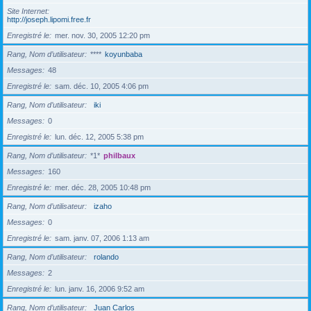
Site Internet
http://joseph.lipomi.free.fr
Enregistré le
mer. nov. 30, 2005 12:20 pm
Rang, Nom d’utilisateur
****
koyunbaba
Messages
48
Enregistré le
sam. déc. 10, 2005 4:06 pm
Rang, Nom d’utilisateur
iki
Messages
0
Enregistré le
lun. déc. 12, 2005 5:38 pm
Rang, Nom d’utilisateur
*1*
philbaux
Messages
160
Enregistré le
mer. déc. 28, 2005 10:48 pm
Rang, Nom d’utilisateur
izaho
Messages
0
Enregistré le
sam. janv. 07, 2006 1:13 am
Rang, Nom d’utilisateur
rolando
Messages
2
Enregistré le
lun. janv. 16, 2006 9:52 am
Rang, Nom d’utilisateur
Juan Carlos