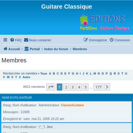
Guitare Classique
FAQ
Nous contacter
S’enregistrer
Connexion
Accueil
Portail
Index du forum
Membres
Membres
Rechercher un membre
•
Tous
A
B
C
D
E
F
G
H
I
J
K
L
M
N
O
P
Q
R
S
T
U
V
W
X
Y
Z
Autre
Page
1
sur
177
1
2
3
4
5
177
Suivante
8822 membres
…
NOM D’UTILISATEUR
Rang, Nom d’utilisateur
Administrateur
ClassicGuitare
Messages
11908
Enregistré le
sam. mai 21, 2005 10:22 am
Rang, Nom d’utilisateur
(°_°)
Jive