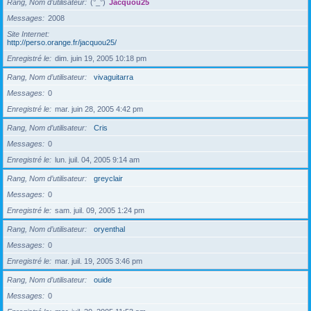
Rang, Nom d’utilisateur
(°_°)
Jacquou25
Messages
2008
Site Internet
http://perso.orange.fr/jacquou25/
Enregistré le
dim. juin 19, 2005 10:18 pm
Rang, Nom d’utilisateur
vivaguitarra
Messages
0
Enregistré le
mar. juin 28, 2005 4:42 pm
Rang, Nom d’utilisateur
Cris
Messages
0
Enregistré le
lun. juil. 04, 2005 9:14 am
Rang, Nom d’utilisateur
greyclair
Messages
0
Enregistré le
sam. juil. 09, 2005 1:24 pm
Rang, Nom d’utilisateur
oryenthal
Messages
0
Enregistré le
mar. juil. 19, 2005 3:46 pm
Rang, Nom d’utilisateur
ouide
Messages
0