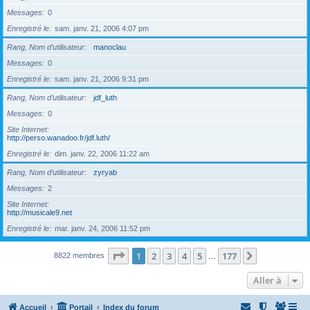
Messages
0
Enregistré le
sam. janv. 21, 2006 4:07 pm
Rang, Nom d’utilisateur
manoclau
Messages
0
Enregistré le
sam. janv. 21, 2006 9:31 pm
Rang, Nom d’utilisateur
jdf_luth
Messages
0
Site Internet
http://perso.wanadoo.fr/jdf.luth/
Enregistré le
dim. janv. 22, 2006 11:22 am
Rang, Nom d’utilisateur
zyryab
Messages
2
Site Internet
http://musicale9.net
Enregistré le
mar. janv. 24, 2006 11:52 pm
Page
1
sur
177
1
2
3
4
5
177
Suivante
8822 membres
…
Aller à
Accueil
Portail
Index du forum