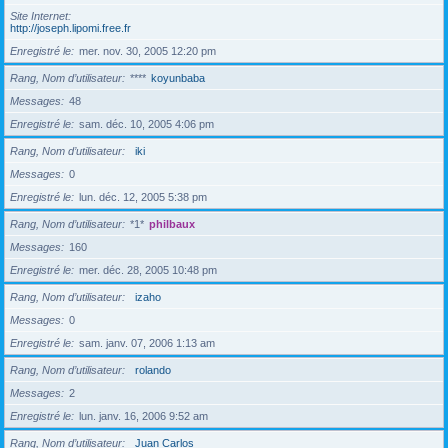
Site Internet
http://joseph.lipomi.free.fr
Enregistré le
mer. nov. 30, 2005 12:20 pm
Rang, Nom d’utilisateur
****
koyunbaba
Messages
48
Enregistré le
sam. déc. 10, 2005 4:06 pm
Rang, Nom d’utilisateur
iki
Messages
0
Enregistré le
lun. déc. 12, 2005 5:38 pm
Rang, Nom d’utilisateur
*1*
philbaux
Messages
160
Enregistré le
mer. déc. 28, 2005 10:48 pm
Rang, Nom d’utilisateur
izaho
Messages
0
Enregistré le
sam. janv. 07, 2006 1:13 am
Rang, Nom d’utilisateur
rolando
Messages
2
Enregistré le
lun. janv. 16, 2006 9:52 am
Rang, Nom d’utilisateur
Juan Carlos