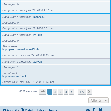
Messages
0
Enregistré le
sam. janv. 21, 2006 4:07 pm
Rang, Nom d’utilisateur
manoclau
Messages
0
Enregistré le
sam. janv. 21, 2006 9:31 pm
Rang, Nom d’utilisateur
jdf_luth
Messages
0
Site Internet
http://perso.wanadoo.fr/jdf.luth/
Enregistré le
dim. janv. 22, 2006 11:22 am
Rang, Nom d’utilisateur
zyryab
Messages
2
Site Internet
http://musicale9.net
Enregistré le
mar. janv. 24, 2006 11:52 pm
Page
1
sur
177
1
2
3
4
5
177
Suivante
8822 membres
…
Aller à
Accueil
Portail
Index du forum