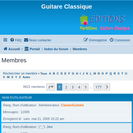
Guitare Classique
FAQ
Nous contacter
S’enregistrer
Connexion
Accueil
Portail
Index du forum
Membres
Membres
Rechercher un membre
•
Tous
A
B
C
D
E
F
G
H
I
J
K
L
M
N
O
P
Q
R
S
T
U
V
W
X
Y
Z
Autre
Page
1
sur
177
1
2
3
4
5
177
Suivante
8822 membres
…
NOM D’UTILISATEUR
Rang, Nom d’utilisateur
Administrateur
ClassicGuitare
Messages
11909
Enregistré le
sam. mai 21, 2005 10:22 am
Rang, Nom d’utilisateur
(°_°)
Jive