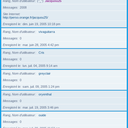
Rang, Nom d’utilisateur
(°_°)
Jacquou25
Messages
2008
Site Internet
http://perso.orange.fr/jacquou25/
Enregistré le
dim. juin 19, 2005 10:18 pm
Rang, Nom d’utilisateur
vivaguitarra
Messages
0
Enregistré le
mar. juin 28, 2005 4:42 pm
Rang, Nom d’utilisateur
Cris
Messages
0
Enregistré le
lun. juil. 04, 2005 9:14 am
Rang, Nom d’utilisateur
greyclair
Messages
0
Enregistré le
sam. juil. 09, 2005 1:24 pm
Rang, Nom d’utilisateur
oryenthal
Messages
0
Enregistré le
mar. juil. 19, 2005 3:46 pm
Rang, Nom d’utilisateur
ouide
Messages
0