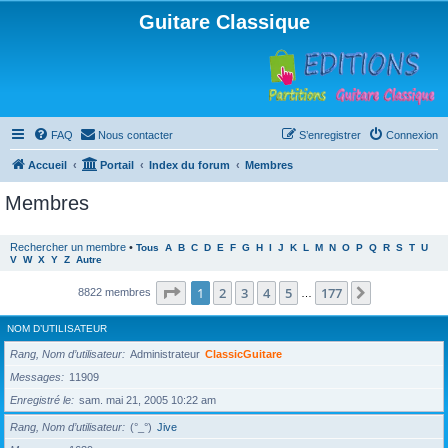
Guitare Classique
FAQ
Nous contacter
S’enregistrer
Connexion
Accueil
Portail
Index du forum
Membres
Membres
Rechercher un membre
•
Tous
A
B
C
D
E
F
G
H
I
J
K
L
M
N
O
P
Q
R
S
T
U
V
W
X
Y
Z
Autre
Page
1
sur
177
1
2
3
4
5
177
Suivante
8822 membres
…
NOM D’UTILISATEUR
Rang, Nom d’utilisateur
Administrateur
ClassicGuitare
Messages
11909
Enregistré le
sam. mai 21, 2005 10:22 am
Rang, Nom d’utilisateur
(°_°)
Jive