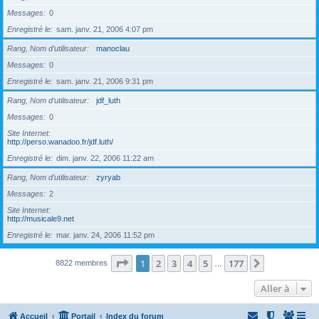
Messages
0
Enregistré le
sam. janv. 21, 2006 4:07 pm
Rang, Nom d’utilisateur
manoclau
Messages
0
Enregistré le
sam. janv. 21, 2006 9:31 pm
Rang, Nom d’utilisateur
jdf_luth
Messages
0
Site Internet
http://perso.wanadoo.fr/jdf.luth/
Enregistré le
dim. janv. 22, 2006 11:22 am
Rang, Nom d’utilisateur
zyryab
Messages
2
Site Internet
http://musicale9.net
Enregistré le
mar. janv. 24, 2006 11:52 pm
Page
1
sur
177
1
2
3
4
5
177
Suivante
8822 membres
…
Aller à
Accueil
Portail
Index du forum