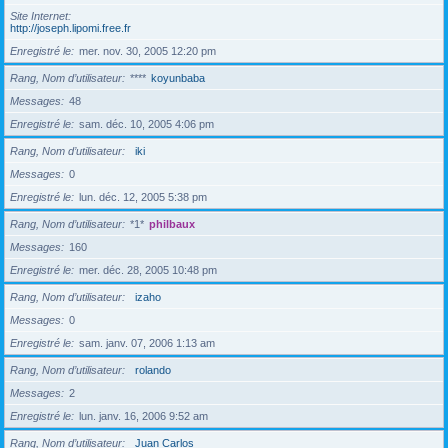
Site Internet
http://joseph.lipomi.free.fr
Enregistré le
mer. nov. 30, 2005 12:20 pm
Rang, Nom d’utilisateur
****
koyunbaba
Messages
48
Enregistré le
sam. déc. 10, 2005 4:06 pm
Rang, Nom d’utilisateur
iki
Messages
0
Enregistré le
lun. déc. 12, 2005 5:38 pm
Rang, Nom d’utilisateur
*1*
philbaux
Messages
160
Enregistré le
mer. déc. 28, 2005 10:48 pm
Rang, Nom d’utilisateur
izaho
Messages
0
Enregistré le
sam. janv. 07, 2006 1:13 am
Rang, Nom d’utilisateur
rolando
Messages
2
Enregistré le
lun. janv. 16, 2006 9:52 am
Rang, Nom d’utilisateur
Juan Carlos