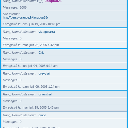
Rang, Nom d’utilisateur
(°_°)
Jacquou25
Messages
2008
Site Internet
http://perso.orange.fr/jacquou25/
Enregistré le
dim. juin 19, 2005 10:18 pm
Rang, Nom d’utilisateur
vivaguitarra
Messages
0
Enregistré le
mar. juin 28, 2005 4:42 pm
Rang, Nom d’utilisateur
Cris
Messages
0
Enregistré le
lun. juil. 04, 2005 9:14 am
Rang, Nom d’utilisateur
greyclair
Messages
0
Enregistré le
sam. juil. 09, 2005 1:24 pm
Rang, Nom d’utilisateur
oryenthal
Messages
0
Enregistré le
mar. juil. 19, 2005 3:46 pm
Rang, Nom d’utilisateur
ouide
Messages
0