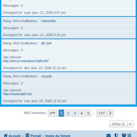
Messages
0
Enregistré le
sam. janv. 21, 2006 4:07 pm
Rang, Nom d’utilisateur
manoclau
Messages
0
Enregistré le
sam. janv. 21, 2006 9:31 pm
Rang, Nom d’utilisateur
jdf_luth
Messages
0
Site Internet
http://perso.wanadoo.fr/jdf.luth/
Enregistré le
dim. janv. 22, 2006 11:22 am
Rang, Nom d’utilisateur
zyryab
Messages
2
Site Internet
http://musicale9.net
Enregistré le
mar. janv. 24, 2006 11:52 pm
Page
1
sur
177
1
2
3
4
5
177
Suivante
8822 membres
…
Aller à
Accueil
Portail
Index du forum