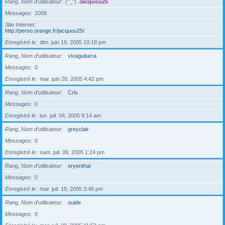
Rang, Nom d’utilisateur
(°_°)
Jacquou25
Messages
2008
Site Internet
http://perso.orange.fr/jacquou25/
Enregistré le
dim. juin 19, 2005 10:18 pm
Rang, Nom d’utilisateur
vivaguitarra
Messages
0
Enregistré le
mar. juin 28, 2005 4:42 pm
Rang, Nom d’utilisateur
Cris
Messages
0
Enregistré le
lun. juil. 04, 2005 9:14 am
Rang, Nom d’utilisateur
greyclair
Messages
0
Enregistré le
sam. juil. 09, 2005 1:24 pm
Rang, Nom d’utilisateur
oryenthal
Messages
0
Enregistré le
mar. juil. 19, 2005 3:46 pm
Rang, Nom d’utilisateur
ouide
Messages
0