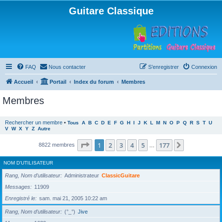
Guitare Classique
FAQ
Nous contacter
S’enregistrer
Connexion
Accueil
Portail
Index du forum
Membres
Membres
Rechercher un membre
•
Tous
A
B
C
D
E
F
G
H
I
J
K
L
M
N
O
P
Q
R
S
T
U
V
W
X
Y
Z
Autre
Page
1
sur
177
1
2
3
4
5
177
Suivante
8822 membres
…
NOM D’UTILISATEUR
Rang, Nom d’utilisateur
Administrateur
ClassicGuitare
Messages
11909
Enregistré le
sam. mai 21, 2005 10:22 am
Rang, Nom d’utilisateur
(°_°)
Jive