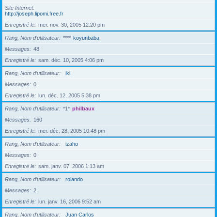
Site Internet
http://joseph.lipomi.free.fr
Enregistré le
mer. nov. 30, 2005 12:20 pm
Rang, Nom d’utilisateur
****
koyunbaba
Messages
48
Enregistré le
sam. déc. 10, 2005 4:06 pm
Rang, Nom d’utilisateur
iki
Messages
0
Enregistré le
lun. déc. 12, 2005 5:38 pm
Rang, Nom d’utilisateur
*1*
philbaux
Messages
160
Enregistré le
mer. déc. 28, 2005 10:48 pm
Rang, Nom d’utilisateur
izaho
Messages
0
Enregistré le
sam. janv. 07, 2006 1:13 am
Rang, Nom d’utilisateur
rolando
Messages
2
Enregistré le
lun. janv. 16, 2006 9:52 am
Rang, Nom d’utilisateur
Juan Carlos