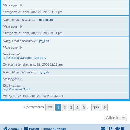
Messages
0
Enregistré le
sam. janv. 21, 2006 4:07 pm
Rang, Nom d’utilisateur
manoclau
Messages
0
Enregistré le
sam. janv. 21, 2006 9:31 pm
Rang, Nom d’utilisateur
jdf_luth
Messages
0
Site Internet
http://perso.wanadoo.fr/jdf.luth/
Enregistré le
dim. janv. 22, 2006 11:22 am
Rang, Nom d’utilisateur
zyryab
Messages
2
Site Internet
http://musicale9.net
Enregistré le
mar. janv. 24, 2006 11:52 pm
Page
1
sur
177
1
2
3
4
5
177
Suivante
8822 membres
…
Aller à
Accueil
Portail
Index du forum