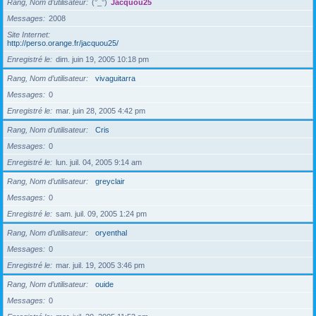
Rang, Nom d’utilisateur
(°_°)
Jacquou25
Messages
2008
Site Internet
http://perso.orange.fr/jacquou25/
Enregistré le
dim. juin 19, 2005 10:18 pm
Rang, Nom d’utilisateur
vivaguitarra
Messages
0
Enregistré le
mar. juin 28, 2005 4:42 pm
Rang, Nom d’utilisateur
Cris
Messages
0
Enregistré le
lun. juil. 04, 2005 9:14 am
Rang, Nom d’utilisateur
greyclair
Messages
0
Enregistré le
sam. juil. 09, 2005 1:24 pm
Rang, Nom d’utilisateur
oryenthal
Messages
0
Enregistré le
mar. juil. 19, 2005 3:46 pm
Rang, Nom d’utilisateur
ouide
Messages
0