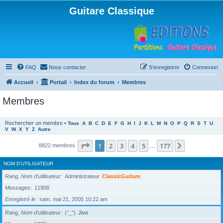
Guitare Classique
FAQ
Nous contacter
S’enregistrer
Connexion
Accueil
Portail
Index du forum
Membres
Membres
Rechercher un membre
•
Tous
A
B
C
D
E
F
G
H
I
J
K
L
M
N
O
P
Q
R
S
T
U
V
W
X
Y
Z
Autre
Page
1
sur
177
1
2
3
4
5
177
Suivante
8822 membres
…
NOM D’UTILISATEUR
Rang, Nom d’utilisateur
Administrateur
ClassicGuitare
Messages
11908
Enregistré le
sam. mai 21, 2005 10:22 am
Rang, Nom d’utilisateur
(°_°)
Jive