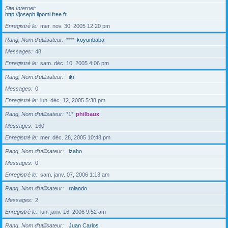
Site Internet
http://joseph.lipomi.free.fr
Enregistré le
mer. nov. 30, 2005 12:20 pm
Rang, Nom d’utilisateur
****
koyunbaba
Messages
48
Enregistré le
sam. déc. 10, 2005 4:06 pm
Rang, Nom d’utilisateur
iki
Messages
0
Enregistré le
lun. déc. 12, 2005 5:38 pm
Rang, Nom d’utilisateur
*1*
philbaux
Messages
160
Enregistré le
mer. déc. 28, 2005 10:48 pm
Rang, Nom d’utilisateur
izaho
Messages
0
Enregistré le
sam. janv. 07, 2006 1:13 am
Rang, Nom d’utilisateur
rolando
Messages
2
Enregistré le
lun. janv. 16, 2006 9:52 am
Rang, Nom d’utilisateur
Juan Carlos