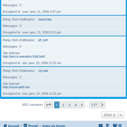
Messages
0
Enregistré le
sam. janv. 21, 2006 4:07 pm
Rang, Nom d’utilisateur
manoclau
Messages
0
Enregistré le
sam. janv. 21, 2006 9:31 pm
Rang, Nom d’utilisateur
jdf_luth
Messages
0
Site Internet
http://perso.wanadoo.fr/jdf.luth/
Enregistré le
dim. janv. 22, 2006 11:22 am
Rang, Nom d’utilisateur
zyryab
Messages
2
Site Internet
http://musicale9.net
Enregistré le
mar. janv. 24, 2006 11:52 pm
Page
1
sur
177
1
2
3
4
5
177
Suivante
8822 membres
…
Aller à
Accueil
Portail
Index du forum