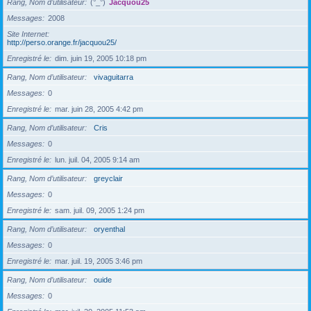
Rang, Nom d’utilisateur
(°_°)
Jacquou25
Messages
2008
Site Internet
http://perso.orange.fr/jacquou25/
Enregistré le
dim. juin 19, 2005 10:18 pm
Rang, Nom d’utilisateur
vivaguitarra
Messages
0
Enregistré le
mar. juin 28, 2005 4:42 pm
Rang, Nom d’utilisateur
Cris
Messages
0
Enregistré le
lun. juil. 04, 2005 9:14 am
Rang, Nom d’utilisateur
greyclair
Messages
0
Enregistré le
sam. juil. 09, 2005 1:24 pm
Rang, Nom d’utilisateur
oryenthal
Messages
0
Enregistré le
mar. juil. 19, 2005 3:46 pm
Rang, Nom d’utilisateur
ouide
Messages
0