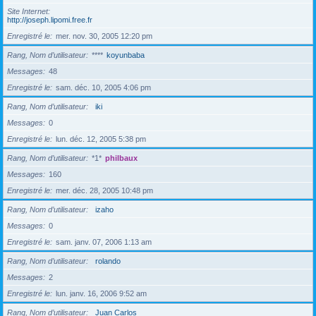
Site Internet
http://joseph.lipomi.free.fr
Enregistré le
mer. nov. 30, 2005 12:20 pm
Rang, Nom d’utilisateur
****
koyunbaba
Messages
48
Enregistré le
sam. déc. 10, 2005 4:06 pm
Rang, Nom d’utilisateur
iki
Messages
0
Enregistré le
lun. déc. 12, 2005 5:38 pm
Rang, Nom d’utilisateur
*1*
philbaux
Messages
160
Enregistré le
mer. déc. 28, 2005 10:48 pm
Rang, Nom d’utilisateur
izaho
Messages
0
Enregistré le
sam. janv. 07, 2006 1:13 am
Rang, Nom d’utilisateur
rolando
Messages
2
Enregistré le
lun. janv. 16, 2006 9:52 am
Rang, Nom d’utilisateur
Juan Carlos