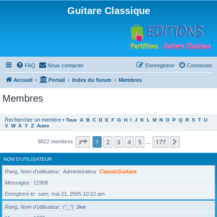
Guitare Classique
FAQ
Nous contacter
S’enregistrer
Connexion
Accueil
Portail
Index du forum
Membres
Membres
Rechercher un membre
•
Tous
A
B
C
D
E
F
G
H
I
J
K
L
M
N
O
P
Q
R
S
T
U
V
W
X
Y
Z
Autre
Page
1
sur
177
1
2
3
4
5
177
Suivante
8822 membres
…
NOM D’UTILISATEUR
Rang, Nom d’utilisateur
Administrateur
ClassicGuitare
Messages
11908
Enregistré le
sam. mai 21, 2005 10:22 am
Rang, Nom d’utilisateur
(°_°)
Jive