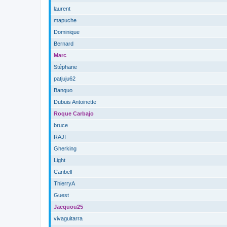
laurent
mapuche
Dominique
Bernard
Marc
Stéphane
patjuju62
Banquo
Dubuis Antoinette
Roque Carbajo
bruce
RAJI
Gherking
Light
Canbell
ThierryA
Guest
Jacquou25
vivaguitarra