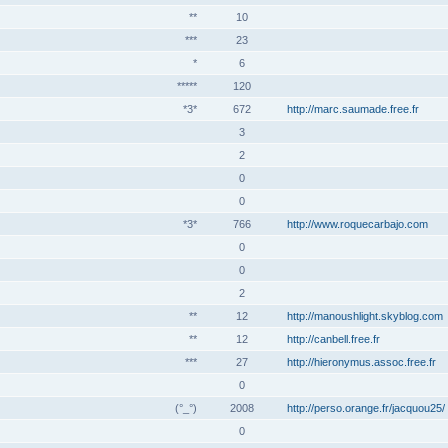
**
10
***
23
*
6
*****
120
*3*
672
http://marc.saumade.free.fr
3
2
0
0
*3*
766
http://www.roquecarbajo.com
0
0
2
**
12
http://manoushlight.skyblog.com
**
12
http://canbell.free.fr
***
27
http://hieronymus.assoc.free.fr
0
(°_°)
2008
http://perso.orange.fr/jacquou25/
0