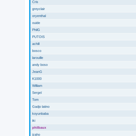
Cris
greyclair
oryenthal
ouide
PhilG
PUTOIS
achill
bosco
larouille
andy boso
JeanG
K1000
William
Sergeï
Tom
Gadjo latino
koyunbaba
iki
philbaux
izaho