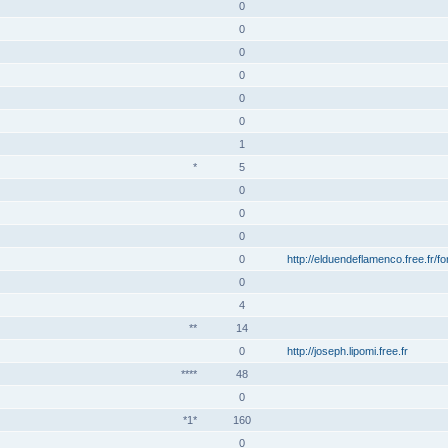
0
0
0
0
0
0
1
*
5
0
0
0
0
http://elduendeflamenco.free.fr/f
0
4
**
14
0
http://joseph.lipomi.free.fr
****
48
0
*1*
160
0