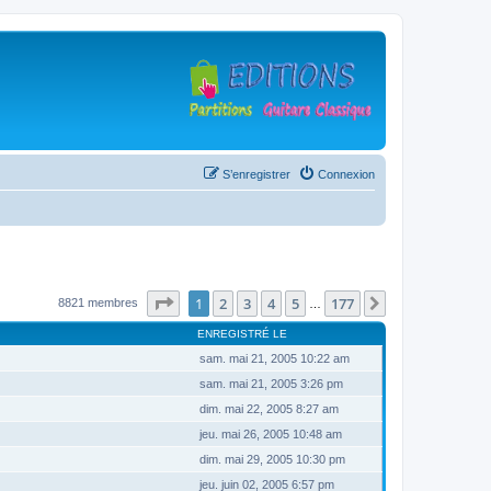
S’enregistrer
Connexion
Page
1
sur
177
1
2
3
4
5
177
Suivante
8821 membres
…
ENREGISTRÉ LE
sam. mai 21, 2005 10:22 am
sam. mai 21, 2005 3:26 pm
dim. mai 22, 2005 8:27 am
jeu. mai 26, 2005 10:48 am
dim. mai 29, 2005 10:30 pm
jeu. juin 02, 2005 6:57 pm