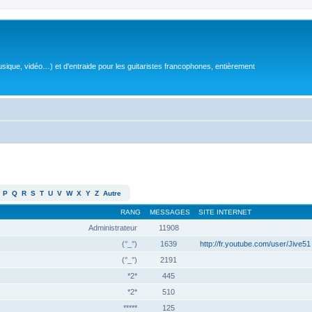
sique, vidéo…) et d'entraide pour les guitaristes francophones, entièrement
P
Q
R
S
T
U
V
W
X
Y
Z
Autre
RANG
MESSAGES
SITE INTERNET
Administrateur
11908
(°_°)
1639
http://fr.youtube.com/user/Jive51
(°_°)
2191
*2*
445
*2*
510
*****
125