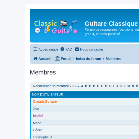
Guitare Classique
Forum de ressources (partitions, mu
gratuit, et sans publicité.
Accès rapide
FAQ
Nous contacter
Accueil
Portail
Index du forum
Membres
Membres
Rechercher un membre
•
Tous
A
B
C
D
E
F
G
H
I
J
K
L
M
N
O
NOM D’UTILISATEUR
ClassicGuitare
Jive
Marief
Marie
Cécile
christophe R