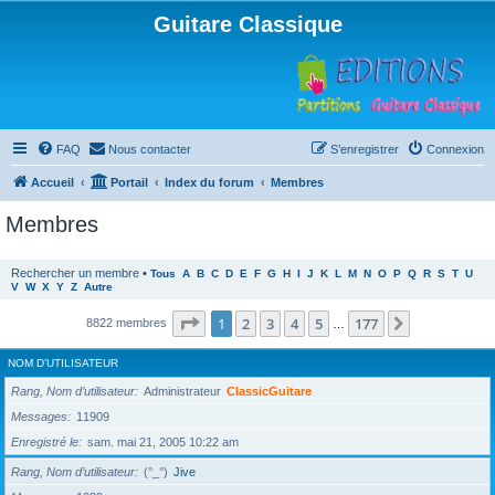
Guitare Classique
FAQ
Nous contacter
S’enregistrer
Connexion
Accueil
Portail
Index du forum
Membres
Membres
Rechercher un membre
•
Tous
A
B
C
D
E
F
G
H
I
J
K
L
M
N
O
P
Q
R
S
T
U
V
W
X
Y
Z
Autre
Page
1
sur
177
1
2
3
4
5
177
Suivante
8822 membres
…
NOM D’UTILISATEUR
Rang, Nom d’utilisateur
Administrateur
ClassicGuitare
Messages
11909
Enregistré le
sam. mai 21, 2005 10:22 am
Rang, Nom d’utilisateur
(°_°)
Jive