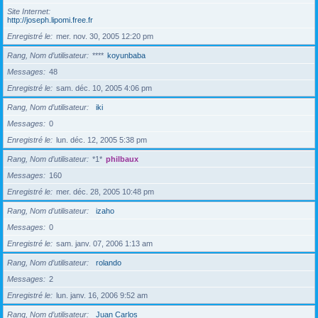
Site Internet
http://joseph.lipomi.free.fr
Enregistré le
mer. nov. 30, 2005 12:20 pm
Rang, Nom d’utilisateur
****
koyunbaba
Messages
48
Enregistré le
sam. déc. 10, 2005 4:06 pm
Rang, Nom d’utilisateur
iki
Messages
0
Enregistré le
lun. déc. 12, 2005 5:38 pm
Rang, Nom d’utilisateur
*1*
philbaux
Messages
160
Enregistré le
mer. déc. 28, 2005 10:48 pm
Rang, Nom d’utilisateur
izaho
Messages
0
Enregistré le
sam. janv. 07, 2006 1:13 am
Rang, Nom d’utilisateur
rolando
Messages
2
Enregistré le
lun. janv. 16, 2006 9:52 am
Rang, Nom d’utilisateur
Juan Carlos