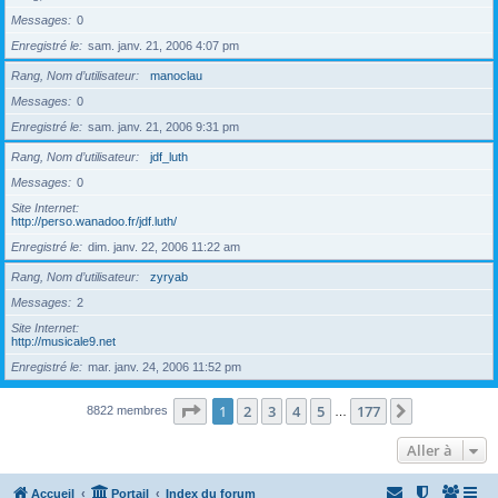
Messages
0
Enregistré le
sam. janv. 21, 2006 4:07 pm
Rang, Nom d’utilisateur
manoclau
Messages
0
Enregistré le
sam. janv. 21, 2006 9:31 pm
Rang, Nom d’utilisateur
jdf_luth
Messages
0
Site Internet
http://perso.wanadoo.fr/jdf.luth/
Enregistré le
dim. janv. 22, 2006 11:22 am
Rang, Nom d’utilisateur
zyryab
Messages
2
Site Internet
http://musicale9.net
Enregistré le
mar. janv. 24, 2006 11:52 pm
Page
1
sur
177
1
2
3
4
5
177
Suivante
8822 membres
…
Aller à
Accueil
Portail
Index du forum