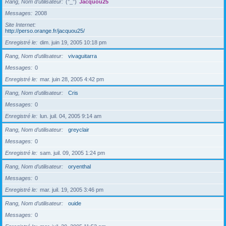
Rang, Nom d’utilisateur
(°_°)
Jacquou25
Messages
2008
Site Internet
http://perso.orange.fr/jacquou25/
Enregistré le
dim. juin 19, 2005 10:18 pm
Rang, Nom d’utilisateur
vivaguitarra
Messages
0
Enregistré le
mar. juin 28, 2005 4:42 pm
Rang, Nom d’utilisateur
Cris
Messages
0
Enregistré le
lun. juil. 04, 2005 9:14 am
Rang, Nom d’utilisateur
greyclair
Messages
0
Enregistré le
sam. juil. 09, 2005 1:24 pm
Rang, Nom d’utilisateur
oryenthal
Messages
0
Enregistré le
mar. juil. 19, 2005 3:46 pm
Rang, Nom d’utilisateur
ouide
Messages
0