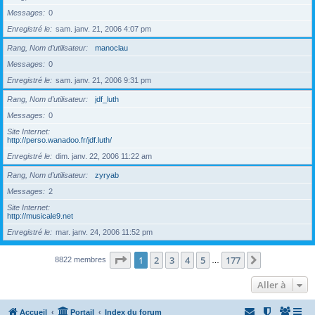
Messages
0
Enregistré le
sam. janv. 21, 2006 4:07 pm
Rang, Nom d’utilisateur
manoclau
Messages
0
Enregistré le
sam. janv. 21, 2006 9:31 pm
Rang, Nom d’utilisateur
jdf_luth
Messages
0
Site Internet
http://perso.wanadoo.fr/jdf.luth/
Enregistré le
dim. janv. 22, 2006 11:22 am
Rang, Nom d’utilisateur
zyryab
Messages
2
Site Internet
http://musicale9.net
Enregistré le
mar. janv. 24, 2006 11:52 pm
Page
1
sur
177
1
2
3
4
5
177
Suivante
8822 membres
…
Aller à
Accueil
Portail
Index du forum