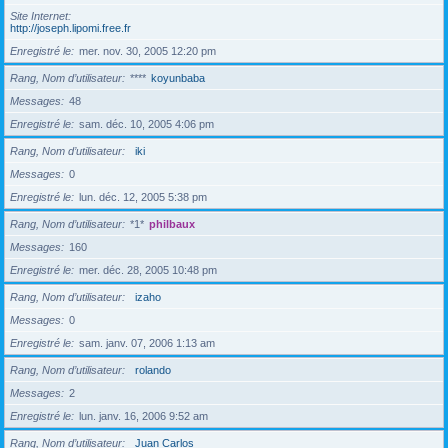
Site Internet
http://joseph.lipomi.free.fr
Enregistré le
mer. nov. 30, 2005 12:20 pm
Rang, Nom d’utilisateur
****
koyunbaba
Messages
48
Enregistré le
sam. déc. 10, 2005 4:06 pm
Rang, Nom d’utilisateur
iki
Messages
0
Enregistré le
lun. déc. 12, 2005 5:38 pm
Rang, Nom d’utilisateur
*1*
philbaux
Messages
160
Enregistré le
mer. déc. 28, 2005 10:48 pm
Rang, Nom d’utilisateur
izaho
Messages
0
Enregistré le
sam. janv. 07, 2006 1:13 am
Rang, Nom d’utilisateur
rolando
Messages
2
Enregistré le
lun. janv. 16, 2006 9:52 am
Rang, Nom d’utilisateur
Juan Carlos