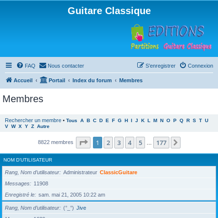
Guitare Classique
FAQ
Nous contacter
S’enregistrer
Connexion
Accueil
Portail
Index du forum
Membres
Membres
Rechercher un membre
•
Tous
A
B
C
D
E
F
G
H
I
J
K
L
M
N
O
P
Q
R
S
T
U
V
W
X
Y
Z
Autre
Page
1
sur
177
1
2
3
4
5
177
Suivante
8822 membres
…
NOM D’UTILISATEUR
Rang, Nom d’utilisateur
Administrateur
ClassicGuitare
Messages
11908
Enregistré le
sam. mai 21, 2005 10:22 am
Rang, Nom d’utilisateur
(°_°)
Jive