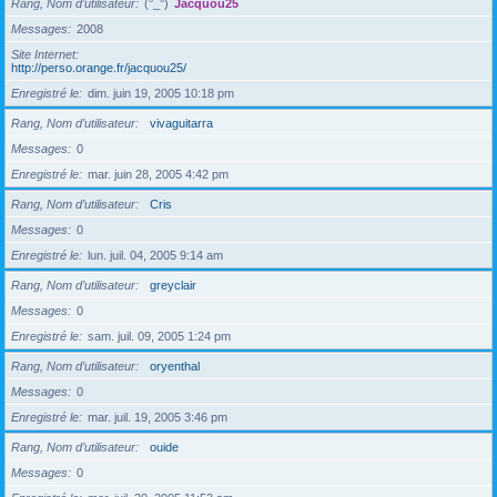
Rang, Nom d’utilisateur
(°_°)
Jacquou25
Messages
2008
Site Internet
http://perso.orange.fr/jacquou25/
Enregistré le
dim. juin 19, 2005 10:18 pm
Rang, Nom d’utilisateur
vivaguitarra
Messages
0
Enregistré le
mar. juin 28, 2005 4:42 pm
Rang, Nom d’utilisateur
Cris
Messages
0
Enregistré le
lun. juil. 04, 2005 9:14 am
Rang, Nom d’utilisateur
greyclair
Messages
0
Enregistré le
sam. juil. 09, 2005 1:24 pm
Rang, Nom d’utilisateur
oryenthal
Messages
0
Enregistré le
mar. juil. 19, 2005 3:46 pm
Rang, Nom d’utilisateur
ouide
Messages
0