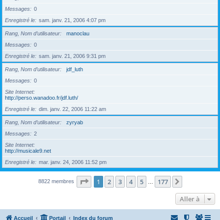
Messages
0
Enregistré le
sam. janv. 21, 2006 4:07 pm
Rang, Nom d’utilisateur
manoclau
Messages
0
Enregistré le
sam. janv. 21, 2006 9:31 pm
Rang, Nom d’utilisateur
jdf_luth
Messages
0
Site Internet
http://perso.wanadoo.fr/jdf.luth/
Enregistré le
dim. janv. 22, 2006 11:22 am
Rang, Nom d’utilisateur
zyryab
Messages
2
Site Internet
http://musicale9.net
Enregistré le
mar. janv. 24, 2006 11:52 pm
Page
1
sur
177
1
2
3
4
5
177
Suivante
8822 membres
…
Aller à
Accueil
Portail
Index du forum