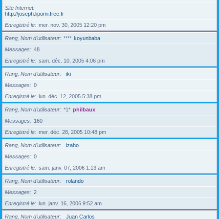
Site Internet
http://joseph.lipomi.free.fr
Enregistré le
mer. nov. 30, 2005 12:20 pm
Rang, Nom d’utilisateur
****
koyunbaba
Messages
48
Enregistré le
sam. déc. 10, 2005 4:06 pm
Rang, Nom d’utilisateur
iki
Messages
0
Enregistré le
lun. déc. 12, 2005 5:38 pm
Rang, Nom d’utilisateur
*1*
philbaux
Messages
160
Enregistré le
mer. déc. 28, 2005 10:48 pm
Rang, Nom d’utilisateur
izaho
Messages
0
Enregistré le
sam. janv. 07, 2006 1:13 am
Rang, Nom d’utilisateur
rolando
Messages
2
Enregistré le
lun. janv. 16, 2006 9:52 am
Rang, Nom d’utilisateur
Juan Carlos