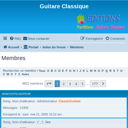
Guitare Classique
FAQ
Nous contacter
S’enregistrer
Connexion
Accueil
Portail
Index du forum
Membres
Membres
Rechercher un membre
•
Tous
A
B
C
D
E
F
G
H
I
J
K
L
M
N
O
P
Q
R
S
T
U
V
W
X
Y
Z
Autre
Page
1
sur
177
1
2
3
4
5
177
Suivante
8822 membres
…
NOM D’UTILISATEUR
Rang, Nom d’utilisateur
Administrateur
ClassicGuitare
Messages
11909
Enregistré le
sam. mai 21, 2005 10:22 am
Rang, Nom d’utilisateur
(°_°)
Jive