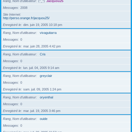
Rang, Nom d’utilisateur
(°_°)
Jacquou25
Messages
2008
Site Internet
http://perso.orange.fr/jacquou25/
Enregistré le
dim. juin 19, 2005 10:18 pm
Rang, Nom d’utilisateur
vivaguitarra
Messages
0
Enregistré le
mar. juin 28, 2005 4:42 pm
Rang, Nom d’utilisateur
Cris
Messages
0
Enregistré le
lun. juil. 04, 2005 9:14 am
Rang, Nom d’utilisateur
greyclair
Messages
0
Enregistré le
sam. juil. 09, 2005 1:24 pm
Rang, Nom d’utilisateur
oryenthal
Messages
0
Enregistré le
mar. juil. 19, 2005 3:46 pm
Rang, Nom d’utilisateur
ouide
Messages
0