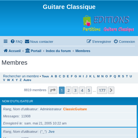
Guitare Classique
FAQ
Nous contacter
S’enregistrer
Connexion
Accueil
Portail
Index du forum
Membres
Membres
Rechercher un membre
•
Tous
A
B
C
D
E
F
G
H
I
J
K
L
M
N
O
P
Q
R
S
T
U
V
W
X
Y
Z
Autre
Page
1
sur
177
1
2
3
4
5
177
Suivante
8819 membres
…
NOM D’UTILISATEUR
Rang, Nom d’utilisateur
Administrateur
ClassicGuitare
Messages
11908
Enregistré le
sam. mai 21, 2005 10:22 am
Rang, Nom d’utilisateur
(°_°)
Jive