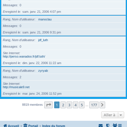
Messages
0
Enregistré le
sam. janv. 21, 2006 4:07 pm
Rang, Nom d’utilisateur
manoclau
Messages
0
Enregistré le
sam. janv. 21, 2006 9:31 pm
Rang, Nom d’utilisateur
jdf_luth
Messages
0
Site Internet
http://perso.wanadoo.fr/jdf.luth/
Enregistré le
dim. janv. 22, 2006 11:22 am
Rang, Nom d’utilisateur
zyryab
Messages
2
Site Internet
http://musicale9.net
Enregistré le
mar. janv. 24, 2006 11:52 pm
Page
1
sur
177
1
2
3
4
5
177
Suivante
8819 membres
…
Aller à
Accueil
Portail
Index du forum