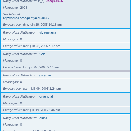
Rang, Nom d’utilisateur
(°_°)
Jacquou25
Messages
2008
Site Internet
http://perso.orange.fr/jacquou25/
Enregistré le
dim. juin 19, 2005 10:18 pm
Rang, Nom d’utilisateur
vivaguitarra
Messages
0
Enregistré le
mar. juin 28, 2005 4:42 pm
Rang, Nom d’utilisateur
Cris
Messages
0
Enregistré le
lun. juil. 04, 2005 9:14 am
Rang, Nom d’utilisateur
greyclair
Messages
0
Enregistré le
sam. juil. 09, 2005 1:24 pm
Rang, Nom d’utilisateur
oryenthal
Messages
0
Enregistré le
mar. juil. 19, 2005 3:46 pm
Rang, Nom d’utilisateur
ouide
Messages
0