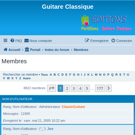
Guitare Classique
FAQ
Nous contacter
S’enregistrer
Connexion
Accueil
Portail
Index du forum
Membres
Membres
Rechercher un membre
•
Tous
A
B
C
D
E
F
G
H
I
J
K
L
M
N
O
P
Q
R
S
T
U
V
W
X
Y
Z
Autre
Page
1
sur
177
1
2
3
4
5
177
Suivante
8822 membres
…
NOM D’UTILISATEUR
Rang, Nom d’utilisateur
Administrateur
ClassicGuitare
Messages
11909
Enregistré le
sam. mai 21, 2005 10:22 am
Rang, Nom d’utilisateur
(°_°)
Jive