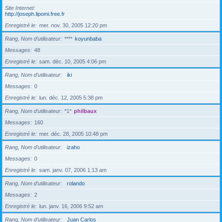
Site Internet
http://joseph.lipomi.free.fr
Enregistré le
mer. nov. 30, 2005 12:20 pm
Rang, Nom d’utilisateur
****
koyunbaba
Messages
48
Enregistré le
sam. déc. 10, 2005 4:06 pm
Rang, Nom d’utilisateur
iki
Messages
0
Enregistré le
lun. déc. 12, 2005 5:38 pm
Rang, Nom d’utilisateur
*1*
philbaux
Messages
160
Enregistré le
mer. déc. 28, 2005 10:48 pm
Rang, Nom d’utilisateur
izaho
Messages
0
Enregistré le
sam. janv. 07, 2006 1:13 am
Rang, Nom d’utilisateur
rolando
Messages
2
Enregistré le
lun. janv. 16, 2006 9:52 am
Rang, Nom d’utilisateur
Juan Carlos