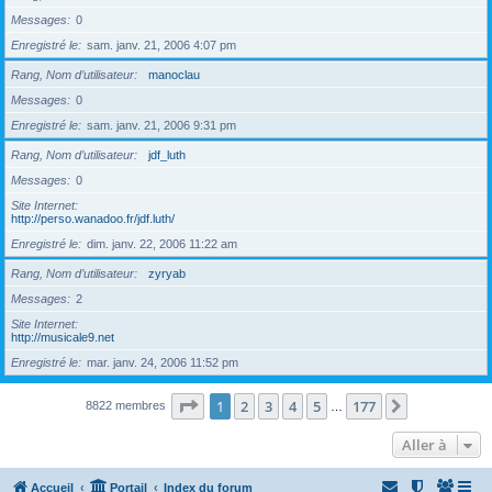
Messages
0
Enregistré le
sam. janv. 21, 2006 4:07 pm
Rang, Nom d’utilisateur
manoclau
Messages
0
Enregistré le
sam. janv. 21, 2006 9:31 pm
Rang, Nom d’utilisateur
jdf_luth
Messages
0
Site Internet
http://perso.wanadoo.fr/jdf.luth/
Enregistré le
dim. janv. 22, 2006 11:22 am
Rang, Nom d’utilisateur
zyryab
Messages
2
Site Internet
http://musicale9.net
Enregistré le
mar. janv. 24, 2006 11:52 pm
Page
1
sur
177
1
2
3
4
5
177
Suivante
8822 membres
…
Aller à
Accueil
Portail
Index du forum