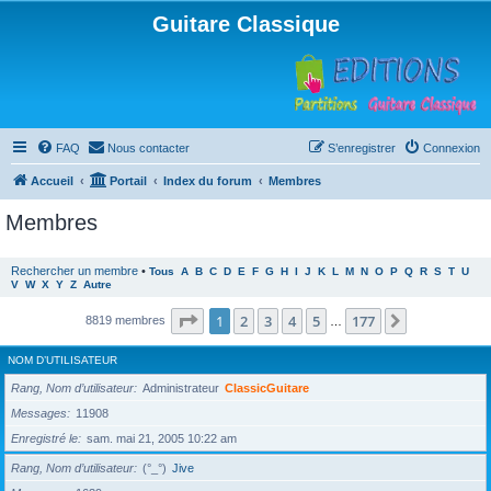
Guitare Classique
FAQ
Nous contacter
S’enregistrer
Connexion
Accueil
Portail
Index du forum
Membres
Membres
Rechercher un membre
•
Tous
A
B
C
D
E
F
G
H
I
J
K
L
M
N
O
P
Q
R
S
T
U
V
W
X
Y
Z
Autre
Page
1
sur
177
1
2
3
4
5
177
Suivante
8819 membres
…
NOM D’UTILISATEUR
Rang, Nom d’utilisateur
Administrateur
ClassicGuitare
Messages
11908
Enregistré le
sam. mai 21, 2005 10:22 am
Rang, Nom d’utilisateur
(°_°)
Jive