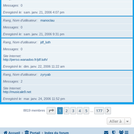
Messages
0
Enregistré le
sam. janv. 21, 2006 4:07 pm
Rang, Nom d’utilisateur
manoclau
Messages
0
Enregistré le
sam. janv. 21, 2006 9:31 pm
Rang, Nom d’utilisateur
jdf_luth
Messages
0
Site Internet
http://perso.wanadoo.fr/jdf.luth/
Enregistré le
dim. janv. 22, 2006 11:22 am
Rang, Nom d’utilisateur
zyryab
Messages
2
Site Internet
http://musicale9.net
Enregistré le
mar. janv. 24, 2006 11:52 pm
Page
1
sur
177
1
2
3
4
5
177
Suivante
8819 membres
…
Aller à
Accueil
Portail
Index du forum