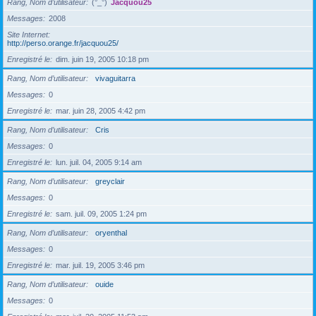
Rang, Nom d’utilisateur
(°_°)
Jacquou25
Messages
2008
Site Internet
http://perso.orange.fr/jacquou25/
Enregistré le
dim. juin 19, 2005 10:18 pm
Rang, Nom d’utilisateur
vivaguitarra
Messages
0
Enregistré le
mar. juin 28, 2005 4:42 pm
Rang, Nom d’utilisateur
Cris
Messages
0
Enregistré le
lun. juil. 04, 2005 9:14 am
Rang, Nom d’utilisateur
greyclair
Messages
0
Enregistré le
sam. juil. 09, 2005 1:24 pm
Rang, Nom d’utilisateur
oryenthal
Messages
0
Enregistré le
mar. juil. 19, 2005 3:46 pm
Rang, Nom d’utilisateur
ouide
Messages
0