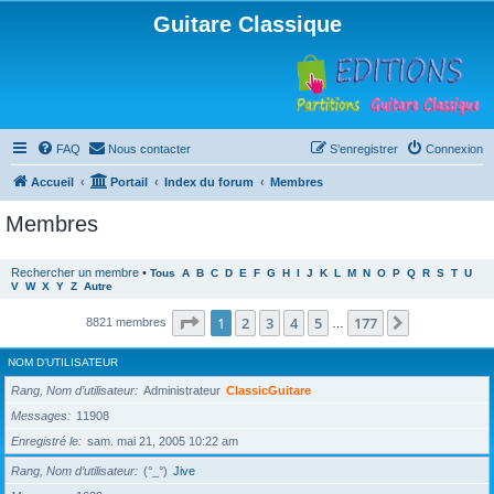
Guitare Classique
FAQ
Nous contacter
S’enregistrer
Connexion
Accueil
Portail
Index du forum
Membres
Membres
Rechercher un membre
•
Tous
A
B
C
D
E
F
G
H
I
J
K
L
M
N
O
P
Q
R
S
T
U
V
W
X
Y
Z
Autre
Page
1
sur
177
1
2
3
4
5
177
Suivante
8821 membres
…
NOM D’UTILISATEUR
Rang, Nom d’utilisateur
Administrateur
ClassicGuitare
Messages
11908
Enregistré le
sam. mai 21, 2005 10:22 am
Rang, Nom d’utilisateur
(°_°)
Jive