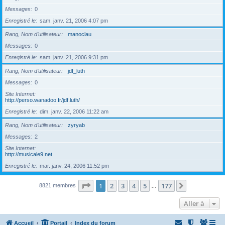
Messages
0
Enregistré le
sam. janv. 21, 2006 4:07 pm
Rang, Nom d’utilisateur
manoclau
Messages
0
Enregistré le
sam. janv. 21, 2006 9:31 pm
Rang, Nom d’utilisateur
jdf_luth
Messages
0
Site Internet
http://perso.wanadoo.fr/jdf.luth/
Enregistré le
dim. janv. 22, 2006 11:22 am
Rang, Nom d’utilisateur
zyryab
Messages
2
Site Internet
http://musicale9.net
Enregistré le
mar. janv. 24, 2006 11:52 pm
Page
1
sur
177
1
2
3
4
5
177
Suivante
8821 membres
…
Aller à
Accueil
Portail
Index du forum