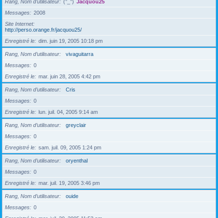
Rang, Nom d’utilisateur
(°_°)
Jacquou25
Messages
2008
Site Internet
http://perso.orange.fr/jacquou25/
Enregistré le
dim. juin 19, 2005 10:18 pm
Rang, Nom d’utilisateur
vivaguitarra
Messages
0
Enregistré le
mar. juin 28, 2005 4:42 pm
Rang, Nom d’utilisateur
Cris
Messages
0
Enregistré le
lun. juil. 04, 2005 9:14 am
Rang, Nom d’utilisateur
greyclair
Messages
0
Enregistré le
sam. juil. 09, 2005 1:24 pm
Rang, Nom d’utilisateur
oryenthal
Messages
0
Enregistré le
mar. juil. 19, 2005 3:46 pm
Rang, Nom d’utilisateur
ouide
Messages
0