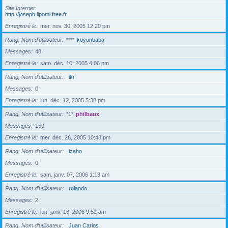
Site Internet
http://joseph.lipomi.free.fr
Enregistré le
mer. nov. 30, 2005 12:20 pm
Rang, Nom d’utilisateur
****
koyunbaba
Messages
48
Enregistré le
sam. déc. 10, 2005 4:06 pm
Rang, Nom d’utilisateur
iki
Messages
0
Enregistré le
lun. déc. 12, 2005 5:38 pm
Rang, Nom d’utilisateur
*1*
philbaux
Messages
160
Enregistré le
mer. déc. 28, 2005 10:48 pm
Rang, Nom d’utilisateur
izaho
Messages
0
Enregistré le
sam. janv. 07, 2006 1:13 am
Rang, Nom d’utilisateur
rolando
Messages
2
Enregistré le
lun. janv. 16, 2006 9:52 am
Rang, Nom d’utilisateur
Juan Carlos