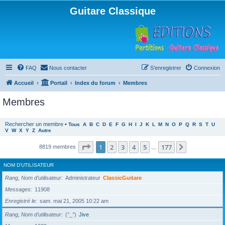
Guitare Classique
FAQ
Nous contacter
S’enregistrer
Connexion
Accueil
Portail
Index du forum
Membres
Membres
Rechercher un membre
•
Tous
A
B
C
D
E
F
G
H
I
J
K
L
M
N
O
P
Q
R
S
T
U
V
W
X
Y
Z
Autre
Page
1
sur
177
1
2
3
4
5
177
Suivante
8819 membres
…
NOM D’UTILISATEUR
Rang, Nom d’utilisateur
Administrateur
ClassicGuitare
Messages
11908
Enregistré le
sam. mai 21, 2005 10:22 am
Rang, Nom d’utilisateur
(°_°)
Jive