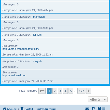
Messages
0
Enregistré le
sam. janv. 21, 2006 4:07 pm
Rang, Nom d’utilisateur
manoclau
Messages
0
Enregistré le
sam. janv. 21, 2006 9:31 pm
Rang, Nom d’utilisateur
jdf_luth
Messages
0
Site Internet
http://perso.wanadoo.fr/jdf.luth/
Enregistré le
dim. janv. 22, 2006 11:22 am
Rang, Nom d’utilisateur
zyryab
Messages
2
Site Internet
http://musicale9.net
Enregistré le
mar. janv. 24, 2006 11:52 pm
Page
1
sur
177
1
2
3
4
5
177
Suivante
8819 membres
…
Aller à
Accueil
Portail
Index du forum