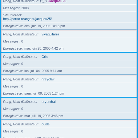
Rang, Nom d’utilisateur
(°_°)
Jacquou25
Messages
2008
Site Internet
http://perso.orange.fr/jacquou25/
Enregistré le
dim. juin 19, 2005 10:18 pm
Rang, Nom d’utilisateur
vivaguitarra
Messages
0
Enregistré le
mar. juin 28, 2005 4:42 pm
Rang, Nom d’utilisateur
Cris
Messages
0
Enregistré le
lun. juil. 04, 2005 9:14 am
Rang, Nom d’utilisateur
greyclair
Messages
0
Enregistré le
sam. juil. 09, 2005 1:24 pm
Rang, Nom d’utilisateur
oryenthal
Messages
0
Enregistré le
mar. juil. 19, 2005 3:46 pm
Rang, Nom d’utilisateur
ouide
Messages
0