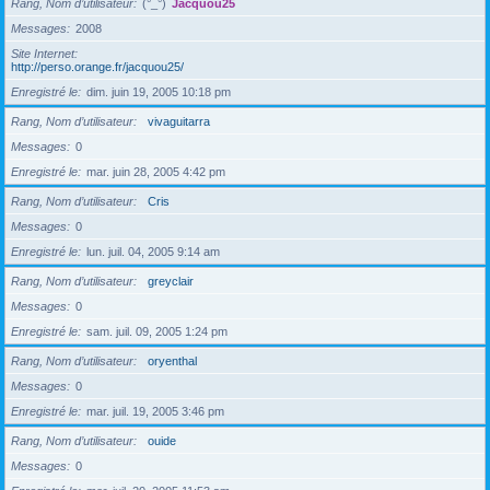
Rang, Nom d’utilisateur
(°_°)
Jacquou25
Messages
2008
Site Internet
http://perso.orange.fr/jacquou25/
Enregistré le
dim. juin 19, 2005 10:18 pm
Rang, Nom d’utilisateur
vivaguitarra
Messages
0
Enregistré le
mar. juin 28, 2005 4:42 pm
Rang, Nom d’utilisateur
Cris
Messages
0
Enregistré le
lun. juil. 04, 2005 9:14 am
Rang, Nom d’utilisateur
greyclair
Messages
0
Enregistré le
sam. juil. 09, 2005 1:24 pm
Rang, Nom d’utilisateur
oryenthal
Messages
0
Enregistré le
mar. juil. 19, 2005 3:46 pm
Rang, Nom d’utilisateur
ouide
Messages
0