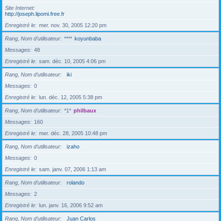
Site Internet
http://joseph.lipomi.free.fr
Enregistré le
mer. nov. 30, 2005 12:20 pm
Rang, Nom d’utilisateur
****
koyunbaba
Messages
48
Enregistré le
sam. déc. 10, 2005 4:06 pm
Rang, Nom d’utilisateur
iki
Messages
0
Enregistré le
lun. déc. 12, 2005 5:38 pm
Rang, Nom d’utilisateur
*1*
philbaux
Messages
160
Enregistré le
mer. déc. 28, 2005 10:48 pm
Rang, Nom d’utilisateur
izaho
Messages
0
Enregistré le
sam. janv. 07, 2006 1:13 am
Rang, Nom d’utilisateur
rolando
Messages
2
Enregistré le
lun. janv. 16, 2006 9:52 am
Rang, Nom d’utilisateur
Juan Carlos