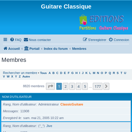
Guitare Classique
FAQ
Nous contacter
S’enregistrer
Connexion
Accueil
Portail
Index du forum
Membres
Membres
Rechercher un membre
•
Tous
A
B
C
D
E
F
G
H
I
J
K
L
M
N
O
P
Q
R
S
T
U
V
W
X
Y
Z
Autre
Page
1
sur
177
1
2
3
4
5
177
Suivante
8820 membres
…
NOM D’UTILISATEUR
Rang, Nom d’utilisateur
Administrateur
ClassicGuitare
Messages
11908
Enregistré le
sam. mai 21, 2005 10:22 am
Rang, Nom d’utilisateur
(°_°)
Jive