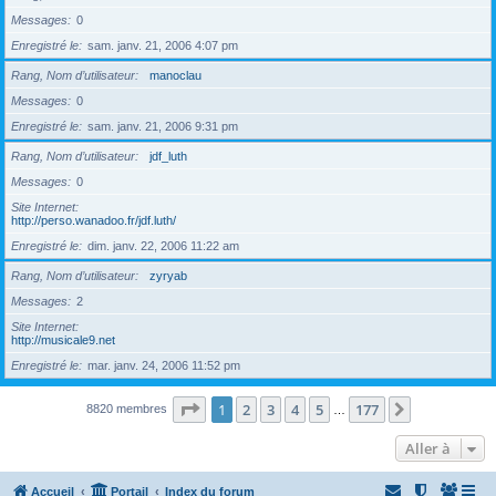
Messages
0
Enregistré le
sam. janv. 21, 2006 4:07 pm
Rang, Nom d’utilisateur
manoclau
Messages
0
Enregistré le
sam. janv. 21, 2006 9:31 pm
Rang, Nom d’utilisateur
jdf_luth
Messages
0
Site Internet
http://perso.wanadoo.fr/jdf.luth/
Enregistré le
dim. janv. 22, 2006 11:22 am
Rang, Nom d’utilisateur
zyryab
Messages
2
Site Internet
http://musicale9.net
Enregistré le
mar. janv. 24, 2006 11:52 pm
Page
1
sur
177
1
2
3
4
5
177
Suivante
8820 membres
…
Aller à
Accueil
Portail
Index du forum