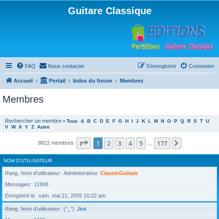
Guitare Classique
FAQ
Nous contacter
S’enregistrer
Connexion
Accueil
Portail
Index du forum
Membres
Membres
Rechercher un membre
•
Tous
A
B
C
D
E
F
G
H
I
J
K
L
M
N
O
P
Q
R
S
T
U
V
W
X
Y
Z
Autre
Page
1
sur
177
1
2
3
4
5
177
Suivante
8822 membres
…
NOM D’UTILISATEUR
Rang, Nom d’utilisateur
Administrateur
ClassicGuitare
Messages
11908
Enregistré le
sam. mai 21, 2005 10:22 am
Rang, Nom d’utilisateur
(°_°)
Jive