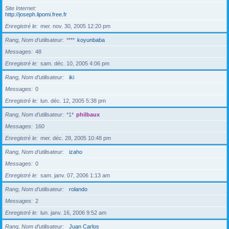
Site Internet
http://joseph.lipomi.free.fr
Enregistré le
mer. nov. 30, 2005 12:20 pm
Rang, Nom d’utilisateur
****
koyunbaba
Messages
48
Enregistré le
sam. déc. 10, 2005 4:06 pm
Rang, Nom d’utilisateur
iki
Messages
0
Enregistré le
lun. déc. 12, 2005 5:38 pm
Rang, Nom d’utilisateur
*1*
philbaux
Messages
160
Enregistré le
mer. déc. 28, 2005 10:48 pm
Rang, Nom d’utilisateur
izaho
Messages
0
Enregistré le
sam. janv. 07, 2006 1:13 am
Rang, Nom d’utilisateur
rolando
Messages
2
Enregistré le
lun. janv. 16, 2006 9:52 am
Rang, Nom d’utilisateur
Juan Carlos