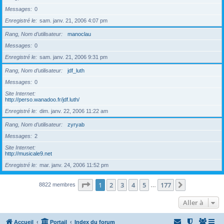
Messages
0
Enregistré le
sam. janv. 21, 2006 4:07 pm
Rang, Nom d’utilisateur
manoclau
Messages
0
Enregistré le
sam. janv. 21, 2006 9:31 pm
Rang, Nom d’utilisateur
jdf_luth
Messages
0
Site Internet
http://perso.wanadoo.fr/jdf.luth/
Enregistré le
dim. janv. 22, 2006 11:22 am
Rang, Nom d’utilisateur
zyryab
Messages
2
Site Internet
http://musicale9.net
Enregistré le
mar. janv. 24, 2006 11:52 pm
Page
1
sur
177
1
2
3
4
5
177
Suivante
8822 membres
…
Aller à
Accueil
Portail
Index du forum