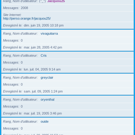
Rang, Nom d’utilisateur
(°_°)
Jacquou25
Messages
2008
Site Internet
http://perso.orange.fr/jacquou25/
Enregistré le
dim. juin 19, 2005 10:18 pm
Rang, Nom d’utilisateur
vivaguitarra
Messages
0
Enregistré le
mar. juin 28, 2005 4:42 pm
Rang, Nom d’utilisateur
Cris
Messages
0
Enregistré le
lun. juil. 04, 2005 9:14 am
Rang, Nom d’utilisateur
greyclair
Messages
0
Enregistré le
sam. juil. 09, 2005 1:24 pm
Rang, Nom d’utilisateur
oryenthal
Messages
0
Enregistré le
mar. juil. 19, 2005 3:46 pm
Rang, Nom d’utilisateur
ouide
Messages
0