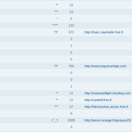
**
10
***
23
*
6
*****
120
*3*
672
http://marc.saumade.free.fr
3
2
0
0
*3*
766
http://www.roquecarbajo.com
0
0
2
**
12
http://manoushlight.skyblog.com
**
12
http://canbell.free.fr
***
27
http://hieronymus.assoc.free.fr
0
(°_°)
2008
http://perso.orange.fr/jacquou25/
0