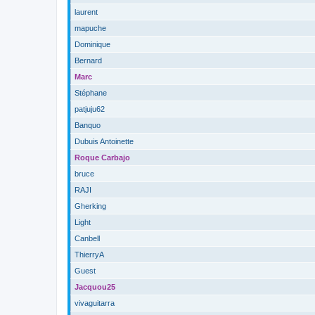
laurent
mapuche
Dominique
Bernard
Marc
Stéphane
patjuju62
Banquo
Dubuis Antoinette
Roque Carbajo
bruce
RAJI
Gherking
Light
Canbell
ThierryA
Guest
Jacquou25
vivaguitarra