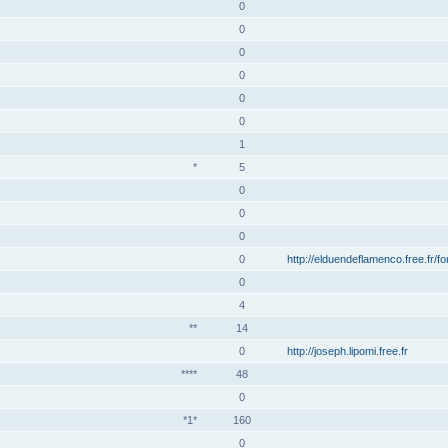
0
0
0
0
0
0
1
*
5
0
0
0
0
http://elduendeflamenco.free.fr/f
0
4
**
14
0
http://joseph.lipomi.free.fr
****
48
0
*1*
160
0