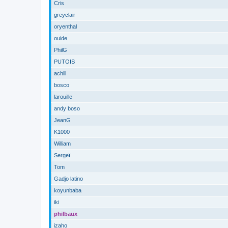
Cris
greyclair
oryenthal
ouide
PhilG
PUTOIS
achill
bosco
larouille
andy boso
JeanG
K1000
William
Sergeï
Tom
Gadjo latino
koyunbaba
iki
philbaux
izaho