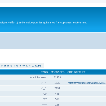
sique, vidéo…) et d'entraide pour les guitaristes francophones, entièrement
P
Q
R
S
T
U
V
W
X
Y
Z
Autre
RANG
MESSAGES
SITE INTERNET
Administrateur
11909
(°_°)
1639
http://fr.youtube.com/user/Jive51
(°_°)
2191
*2*
445
*2*
510
*****
125