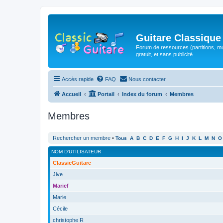
Guitare Classique
Forum de ressources (partitions, mu
gratuit, et sans publicité.
Accès rapide
FAQ
Nous contacter
Accueil
Portail
Index du forum
Membres
Membres
Rechercher un membre
•
Tous
A
B
C
D
E
F
G
H
I
J
K
L
M
N
O
NOM D’UTILISATEUR
ClassicGuitare
Jive
Marief
Marie
Cécile
christophe R