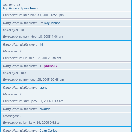
Site Internet
http://joseph.lipomi.free.fr
Enregistré le
mer. nov. 30, 2005 12:20 pm
Rang, Nom d’utilisateur
****
koyunbaba
Messages
48
Enregistré le
sam. déc. 10, 2005 4:06 pm
Rang, Nom d’utilisateur
iki
Messages
0
Enregistré le
lun. déc. 12, 2005 5:38 pm
Rang, Nom d’utilisateur
*1*
philbaux
Messages
160
Enregistré le
mer. déc. 28, 2005 10:48 pm
Rang, Nom d’utilisateur
izaho
Messages
0
Enregistré le
sam. janv. 07, 2006 1:13 am
Rang, Nom d’utilisateur
rolando
Messages
2
Enregistré le
lun. janv. 16, 2006 9:52 am
Rang, Nom d’utilisateur
Juan Carlos