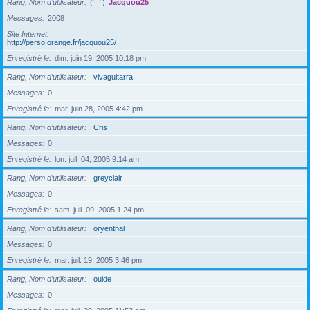
Rang, Nom d’utilisateur
(°_°)
Jacquou25
Messages
2008
Site Internet
http://perso.orange.fr/jacquou25/
Enregistré le
dim. juin 19, 2005 10:18 pm
Rang, Nom d’utilisateur
vivaguitarra
Messages
0
Enregistré le
mar. juin 28, 2005 4:42 pm
Rang, Nom d’utilisateur
Cris
Messages
0
Enregistré le
lun. juil. 04, 2005 9:14 am
Rang, Nom d’utilisateur
greyclair
Messages
0
Enregistré le
sam. juil. 09, 2005 1:24 pm
Rang, Nom d’utilisateur
oryenthal
Messages
0
Enregistré le
mar. juil. 19, 2005 3:46 pm
Rang, Nom d’utilisateur
ouide
Messages
0