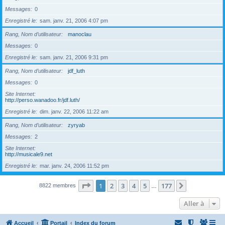
Messages
0
Enregistré le
sam. janv. 21, 2006 4:07 pm
Rang, Nom d’utilisateur
manoclau
Messages
0
Enregistré le
sam. janv. 21, 2006 9:31 pm
Rang, Nom d’utilisateur
jdf_luth
Messages
0
Site Internet
http://perso.wanadoo.fr/jdf.luth/
Enregistré le
dim. janv. 22, 2006 11:22 am
Rang, Nom d’utilisateur
zyryab
Messages
2
Site Internet
http://musicale9.net
Enregistré le
mar. janv. 24, 2006 11:52 pm
Page
1
sur
177
1
2
3
4
5
177
Suivante
8822 membres
…
Aller à
Accueil
Portail
Index du forum