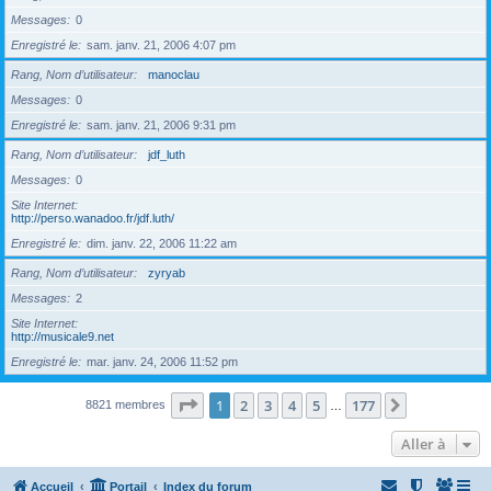
Messages
0
Enregistré le
sam. janv. 21, 2006 4:07 pm
Rang, Nom d’utilisateur
manoclau
Messages
0
Enregistré le
sam. janv. 21, 2006 9:31 pm
Rang, Nom d’utilisateur
jdf_luth
Messages
0
Site Internet
http://perso.wanadoo.fr/jdf.luth/
Enregistré le
dim. janv. 22, 2006 11:22 am
Rang, Nom d’utilisateur
zyryab
Messages
2
Site Internet
http://musicale9.net
Enregistré le
mar. janv. 24, 2006 11:52 pm
Page
1
sur
177
1
2
3
4
5
177
Suivante
8821 membres
…
Aller à
Accueil
Portail
Index du forum