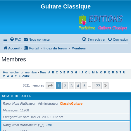
Guitare Classique
FAQ
Nous contacter
S’enregistrer
Connexion
Accueil
Portail
Index du forum
Membres
Membres
Rechercher un membre
•
Tous
A
B
C
D
E
F
G
H
I
J
K
L
M
N
O
P
Q
R
S
T
U
V
W
X
Y
Z
Autre
Page
1
sur
177
1
2
3
4
5
177
Suivante
8821 membres
…
NOM D’UTILISATEUR
Rang, Nom d’utilisateur
Administrateur
ClassicGuitare
Messages
11908
Enregistré le
sam. mai 21, 2005 10:22 am
Rang, Nom d’utilisateur
(°_°)
Jive