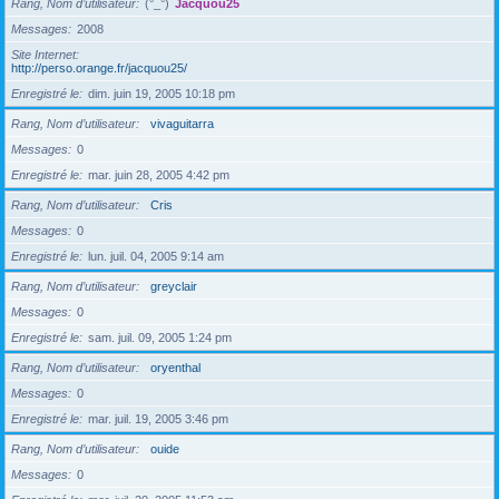
Rang, Nom d’utilisateur
(°_°)
Jacquou25
Messages
2008
Site Internet
http://perso.orange.fr/jacquou25/
Enregistré le
dim. juin 19, 2005 10:18 pm
Rang, Nom d’utilisateur
vivaguitarra
Messages
0
Enregistré le
mar. juin 28, 2005 4:42 pm
Rang, Nom d’utilisateur
Cris
Messages
0
Enregistré le
lun. juil. 04, 2005 9:14 am
Rang, Nom d’utilisateur
greyclair
Messages
0
Enregistré le
sam. juil. 09, 2005 1:24 pm
Rang, Nom d’utilisateur
oryenthal
Messages
0
Enregistré le
mar. juil. 19, 2005 3:46 pm
Rang, Nom d’utilisateur
ouide
Messages
0