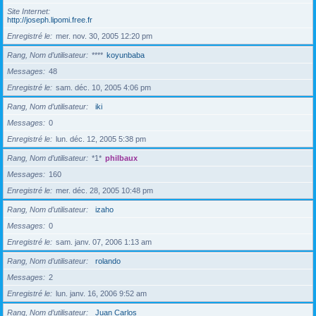
Site Internet
http://joseph.lipomi.free.fr
Enregistré le
mer. nov. 30, 2005 12:20 pm
Rang, Nom d’utilisateur
****
koyunbaba
Messages
48
Enregistré le
sam. déc. 10, 2005 4:06 pm
Rang, Nom d’utilisateur
iki
Messages
0
Enregistré le
lun. déc. 12, 2005 5:38 pm
Rang, Nom d’utilisateur
*1*
philbaux
Messages
160
Enregistré le
mer. déc. 28, 2005 10:48 pm
Rang, Nom d’utilisateur
izaho
Messages
0
Enregistré le
sam. janv. 07, 2006 1:13 am
Rang, Nom d’utilisateur
rolando
Messages
2
Enregistré le
lun. janv. 16, 2006 9:52 am
Rang, Nom d’utilisateur
Juan Carlos