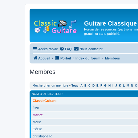
Guitare Classique
Forum de ressources (partitions, mu
gratuit, et sans publicité.
Accès rapide
FAQ
Nous contacter
Accueil
Portail
Index du forum
Membres
Membres
Rechercher un membre
•
Tous
A
B
C
D
E
F
G
H
I
J
K
L
M
N
O
NOM D’UTILISATEUR
ClassicGuitare
Jive
Marief
Marie
Cécile
christophe R