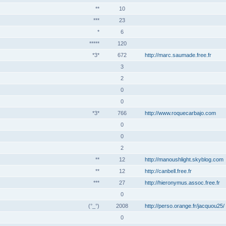
**
10
***
23
*
6
*****
120
*3*
672
http://marc.saumade.free.fr
3
2
0
0
*3*
766
http://www.roquecarbajo.com
0
0
2
**
12
http://manoushlight.skyblog.com
**
12
http://canbell.free.fr
***
27
http://hieronymus.assoc.free.fr
0
(°_°)
2008
http://perso.orange.fr/jacquou25/
0