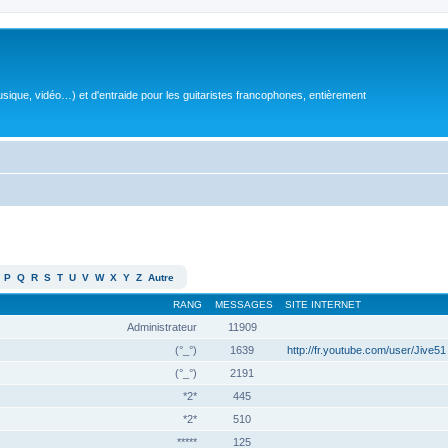
sique, vidéo…) et d'entraide pour les guitaristes francophones, entièrement
P
Q
R
S
T
U
V
W
X
Y
Z
Autre
RANG
MESSAGES
SITE INTERNET
Administrateur
11909
(°_°)
1639
http://fr.youtube.com/user/Jive51
(°_°)
2191
*2*
445
*2*
510
*****
125