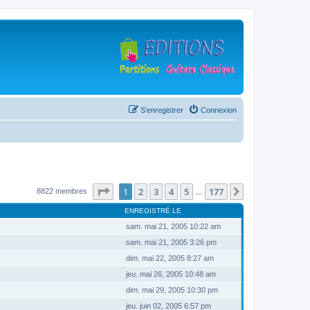
S’enregistrer
Connexion
Page
1
sur
177
1
2
3
4
5
177
Suivante
8822 membres
…
ENREGISTRÉ LE
sam. mai 21, 2005 10:22 am
sam. mai 21, 2005 3:26 pm
dim. mai 22, 2005 8:27 am
jeu. mai 26, 2005 10:48 am
dim. mai 29, 2005 10:30 pm
jeu. juin 02, 2005 6:57 pm