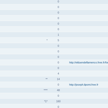
0
0
0
0
0
0
1
*
5
0
0
0
0
http://elduendeflamenco.free.fr/f
0
4
**
14
0
http://joseph.lipomi.free.fr
****
48
0
*1*
160
0