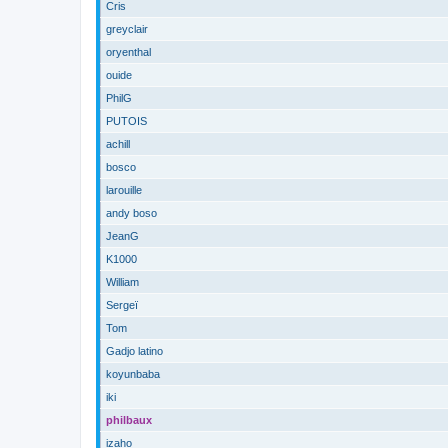
Cris
greyclair
oryenthal
ouide
PhilG
PUTOIS
achill
bosco
larouille
andy boso
JeanG
K1000
William
Sergeï
Tom
Gadjo latino
koyunbaba
iki
philbaux
izaho