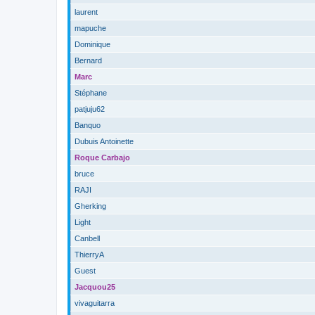
laurent
mapuche
Dominique
Bernard
Marc
Stéphane
patjuju62
Banquo
Dubuis Antoinette
Roque Carbajo
bruce
RAJI
Gherking
Light
Canbell
ThierryA
Guest
Jacquou25
vivaguitarra