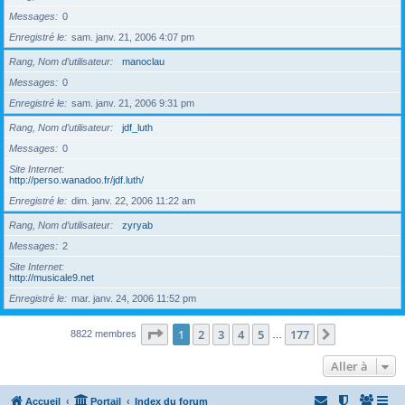
Messages
0
Enregistré le
sam. janv. 21, 2006 4:07 pm
Rang, Nom d’utilisateur
manoclau
Messages
0
Enregistré le
sam. janv. 21, 2006 9:31 pm
Rang, Nom d’utilisateur
jdf_luth
Messages
0
Site Internet
http://perso.wanadoo.fr/jdf.luth/
Enregistré le
dim. janv. 22, 2006 11:22 am
Rang, Nom d’utilisateur
zyryab
Messages
2
Site Internet
http://musicale9.net
Enregistré le
mar. janv. 24, 2006 11:52 pm
Page
1
sur
177
1
2
3
4
5
177
Suivante
8822 membres
…
Aller à
Accueil
Portail
Index du forum