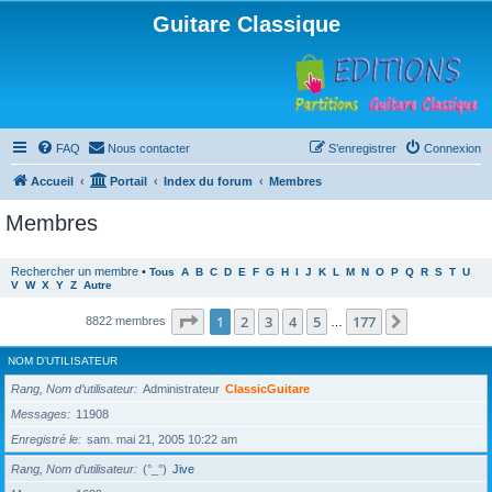
Guitare Classique
FAQ
Nous contacter
S’enregistrer
Connexion
Accueil
Portail
Index du forum
Membres
Membres
Rechercher un membre
•
Tous
A
B
C
D
E
F
G
H
I
J
K
L
M
N
O
P
Q
R
S
T
U
V
W
X
Y
Z
Autre
Page
1
sur
177
1
2
3
4
5
177
Suivante
8822 membres
…
NOM D’UTILISATEUR
Rang, Nom d’utilisateur
Administrateur
ClassicGuitare
Messages
11908
Enregistré le
sam. mai 21, 2005 10:22 am
Rang, Nom d’utilisateur
(°_°)
Jive