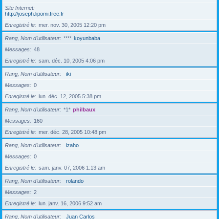
Site Internet
http://joseph.lipomi.free.fr
Enregistré le
mer. nov. 30, 2005 12:20 pm
Rang, Nom d’utilisateur
****
koyunbaba
Messages
48
Enregistré le
sam. déc. 10, 2005 4:06 pm
Rang, Nom d’utilisateur
iki
Messages
0
Enregistré le
lun. déc. 12, 2005 5:38 pm
Rang, Nom d’utilisateur
*1*
philbaux
Messages
160
Enregistré le
mer. déc. 28, 2005 10:48 pm
Rang, Nom d’utilisateur
izaho
Messages
0
Enregistré le
sam. janv. 07, 2006 1:13 am
Rang, Nom d’utilisateur
rolando
Messages
2
Enregistré le
lun. janv. 16, 2006 9:52 am
Rang, Nom d’utilisateur
Juan Carlos