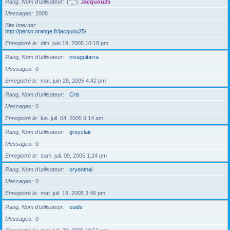
Rang, Nom d’utilisateur
(°_°)
Jacquou25
Messages
2008
Site Internet
http://perso.orange.fr/jacquou25/
Enregistré le
dim. juin 19, 2005 10:18 pm
Rang, Nom d’utilisateur
vivaguitarra
Messages
0
Enregistré le
mar. juin 28, 2005 4:42 pm
Rang, Nom d’utilisateur
Cris
Messages
0
Enregistré le
lun. juil. 04, 2005 9:14 am
Rang, Nom d’utilisateur
greyclair
Messages
0
Enregistré le
sam. juil. 09, 2005 1:24 pm
Rang, Nom d’utilisateur
oryenthal
Messages
0
Enregistré le
mar. juil. 19, 2005 3:46 pm
Rang, Nom d’utilisateur
ouide
Messages
0