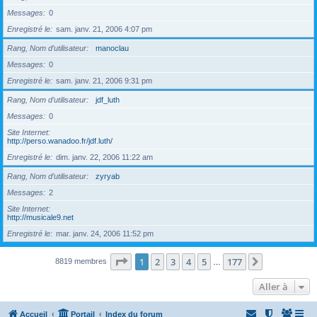
Messages
0
Enregistré le
sam. janv. 21, 2006 4:07 pm
Rang, Nom d’utilisateur
manoclau
Messages
0
Enregistré le
sam. janv. 21, 2006 9:31 pm
Rang, Nom d’utilisateur
jdf_luth
Messages
0
Site Internet
http://perso.wanadoo.fr/jdf.luth/
Enregistré le
dim. janv. 22, 2006 11:22 am
Rang, Nom d’utilisateur
zyryab
Messages
2
Site Internet
http://musicale9.net
Enregistré le
mar. janv. 24, 2006 11:52 pm
Page
1
sur
177
1
2
3
4
5
177
Suivante
8819 membres
…
Aller à
Accueil
Portail
Index du forum