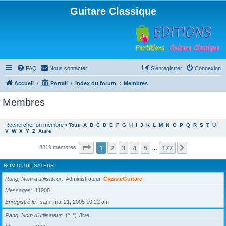
Guitare Classique
FAQ
Nous contacter
S’enregistrer
Connexion
Accueil
Portail
Index du forum
Membres
Membres
Rechercher un membre
•
Tous
A
B
C
D
E
F
G
H
I
J
K
L
M
N
O
P
Q
R
S
T
U
V
W
X
Y
Z
Autre
Page
1
sur
177
1
2
3
4
5
177
Suivante
8819 membres
…
NOM D’UTILISATEUR
Rang, Nom d’utilisateur
Administrateur
ClassicGuitare
Messages
11908
Enregistré le
sam. mai 21, 2005 10:22 am
Rang, Nom d’utilisateur
(°_°)
Jive