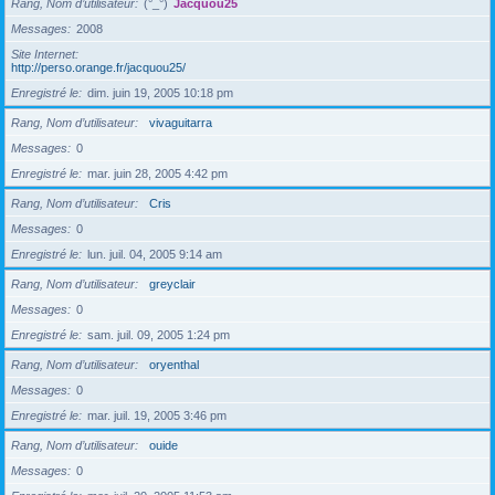
Rang, Nom d’utilisateur
(°_°)
Jacquou25
Messages
2008
Site Internet
http://perso.orange.fr/jacquou25/
Enregistré le
dim. juin 19, 2005 10:18 pm
Rang, Nom d’utilisateur
vivaguitarra
Messages
0
Enregistré le
mar. juin 28, 2005 4:42 pm
Rang, Nom d’utilisateur
Cris
Messages
0
Enregistré le
lun. juil. 04, 2005 9:14 am
Rang, Nom d’utilisateur
greyclair
Messages
0
Enregistré le
sam. juil. 09, 2005 1:24 pm
Rang, Nom d’utilisateur
oryenthal
Messages
0
Enregistré le
mar. juil. 19, 2005 3:46 pm
Rang, Nom d’utilisateur
ouide
Messages
0