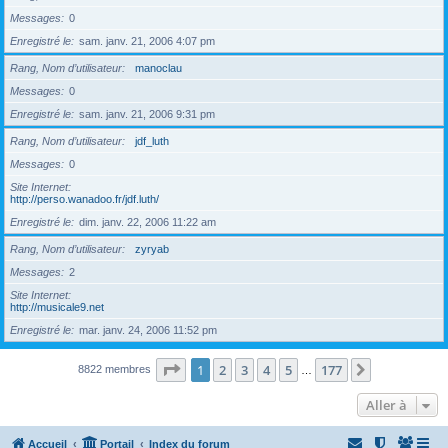
Messages
0
Enregistré le
sam. janv. 21, 2006 4:07 pm
Rang, Nom d’utilisateur
manoclau
Messages
0
Enregistré le
sam. janv. 21, 2006 9:31 pm
Rang, Nom d’utilisateur
jdf_luth
Messages
0
Site Internet
http://perso.wanadoo.fr/jdf.luth/
Enregistré le
dim. janv. 22, 2006 11:22 am
Rang, Nom d’utilisateur
zyryab
Messages
2
Site Internet
http://musicale9.net
Enregistré le
mar. janv. 24, 2006 11:52 pm
Page
1
sur
177
1
2
3
4
5
177
Suivante
8822 membres
…
Aller à
Accueil
Portail
Index du forum