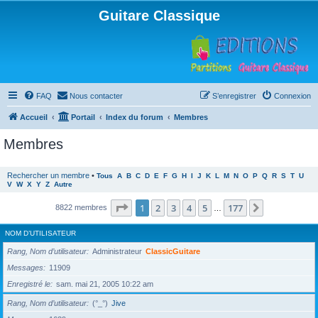
Guitare Classique
FAQ
Nous contacter
S’enregistrer
Connexion
Accueil
Portail
Index du forum
Membres
Membres
Rechercher un membre
•
Tous
A
B
C
D
E
F
G
H
I
J
K
L
M
N
O
P
Q
R
S
T
U
V
W
X
Y
Z
Autre
Page
1
sur
177
1
2
3
4
5
177
Suivante
8822 membres
…
NOM D’UTILISATEUR
Rang, Nom d’utilisateur
Administrateur
ClassicGuitare
Messages
11909
Enregistré le
sam. mai 21, 2005 10:22 am
Rang, Nom d’utilisateur
(°_°)
Jive