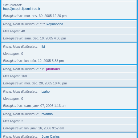
Site Internet
http://joseph.lipomi.free.fr
Enregistré le
mer. nov. 30, 2005 12:20 pm
Rang, Nom d’utilisateur
****
koyunbaba
Messages
48
Enregistré le
sam. déc. 10, 2005 4:06 pm
Rang, Nom d’utilisateur
iki
Messages
0
Enregistré le
lun. déc. 12, 2005 5:38 pm
Rang, Nom d’utilisateur
*1*
philbaux
Messages
160
Enregistré le
mer. déc. 28, 2005 10:48 pm
Rang, Nom d’utilisateur
izaho
Messages
0
Enregistré le
sam. janv. 07, 2006 1:13 am
Rang, Nom d’utilisateur
rolando
Messages
2
Enregistré le
lun. janv. 16, 2006 9:52 am
Rang, Nom d’utilisateur
Juan Carlos