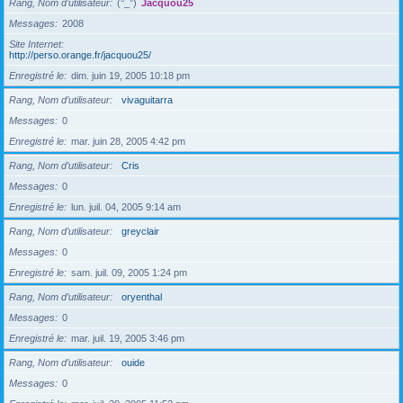
Rang, Nom d’utilisateur
(°_°)
Jacquou25
Messages
2008
Site Internet
http://perso.orange.fr/jacquou25/
Enregistré le
dim. juin 19, 2005 10:18 pm
Rang, Nom d’utilisateur
vivaguitarra
Messages
0
Enregistré le
mar. juin 28, 2005 4:42 pm
Rang, Nom d’utilisateur
Cris
Messages
0
Enregistré le
lun. juil. 04, 2005 9:14 am
Rang, Nom d’utilisateur
greyclair
Messages
0
Enregistré le
sam. juil. 09, 2005 1:24 pm
Rang, Nom d’utilisateur
oryenthal
Messages
0
Enregistré le
mar. juil. 19, 2005 3:46 pm
Rang, Nom d’utilisateur
ouide
Messages
0