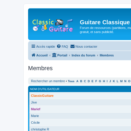
Guitare Classique
Forum de ressources (partitions, mu
gratuit, et sans publicité.
Accès rapide
FAQ
Nous contacter
Accueil
Portail
Index du forum
Membres
Membres
Rechercher un membre
•
Tous
A
B
C
D
E
F
G
H
I
J
K
L
M
N
O
NOM D’UTILISATEUR
ClassicGuitare
Jive
Marief
Marie
Cécile
christophe R