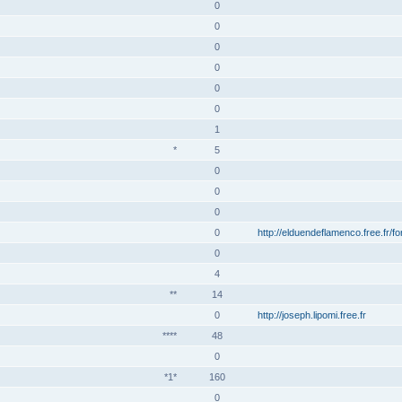
0
0
0
0
0
0
1
*
5
0
0
0
0
http://elduendeflamenco.free.fr/f
0
4
**
14
0
http://joseph.lipomi.free.fr
****
48
0
*1*
160
0