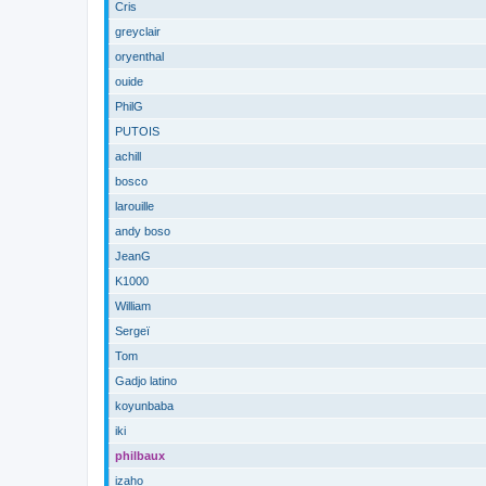
Cris
greyclair
oryenthal
ouide
PhilG
PUTOIS
achill
bosco
larouille
andy boso
JeanG
K1000
William
Sergeï
Tom
Gadjo latino
koyunbaba
iki
philbaux
izaho