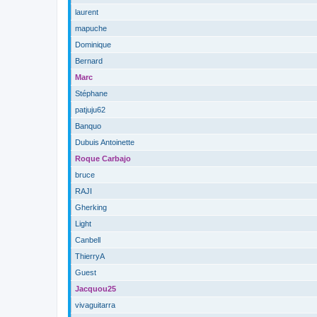
laurent
mapuche
Dominique
Bernard
Marc
Stéphane
patjuju62
Banquo
Dubuis Antoinette
Roque Carbajo
bruce
RAJI
Gherking
Light
Canbell
ThierryA
Guest
Jacquou25
vivaguitarra