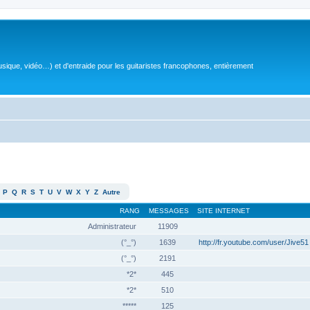
sique, vidéo…) et d'entraide pour les guitaristes francophones, entièrement
P
Q
R
S
T
U
V
W
X
Y
Z
Autre
RANG
MESSAGES
SITE INTERNET
Administrateur
11909
(°_°)
1639
http://fr.youtube.com/user/Jive51
(°_°)
2191
*2*
445
*2*
510
*****
125