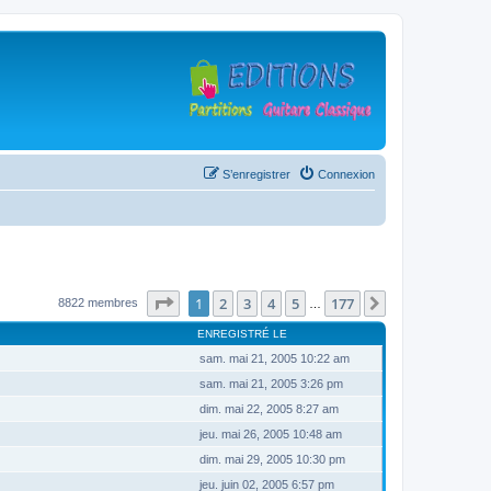
S’enregistrer
Connexion
Page
1
sur
177
1
2
3
4
5
177
Suivante
8822 membres
…
ENREGISTRÉ LE
sam. mai 21, 2005 10:22 am
sam. mai 21, 2005 3:26 pm
dim. mai 22, 2005 8:27 am
jeu. mai 26, 2005 10:48 am
dim. mai 29, 2005 10:30 pm
jeu. juin 02, 2005 6:57 pm