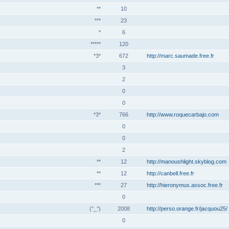
**
10
***
23
*
6
*****
120
*3*
672
http://marc.saumade.free.fr
3
2
0
0
*3*
766
http://www.roquecarbajo.com
0
0
2
**
12
http://manoushlight.skyblog.com
**
12
http://canbell.free.fr
***
27
http://hieronymus.assoc.free.fr
0
(°_°)
2008
http://perso.orange.fr/jacquou25/
0