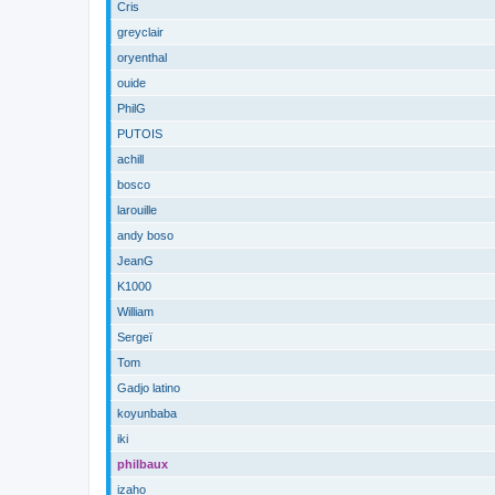
Cris
greyclair
oryenthal
ouide
PhilG
PUTOIS
achill
bosco
larouille
andy boso
JeanG
K1000
William
Sergeï
Tom
Gadjo latino
koyunbaba
iki
philbaux
izaho