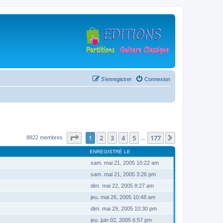
S’enregistrer
Connexion
Page
1
sur
177
1
2
3
4
5
177
Suivante
8822 membres
…
ENREGISTRÉ LE
sam. mai 21, 2005 10:22 am
sam. mai 21, 2005 3:26 pm
dim. mai 22, 2005 8:27 am
jeu. mai 26, 2005 10:48 am
dim. mai 29, 2005 10:30 pm
jeu. juin 02, 2005 6:57 pm