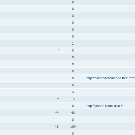
0
0
0
0
0
0
1
*
5
0
0
0
0
http://elduendeflamenco.free.fr/f
0
4
**
14
0
http://joseph.lipomi.free.fr
****
48
0
*1*
160
0