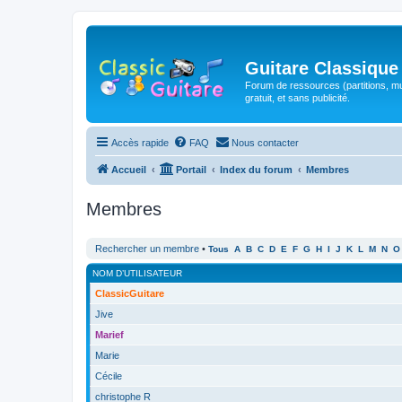
Guitare Classique
Forum de ressources (partitions, mu
gratuit, et sans publicité.
Accès rapide
FAQ
Nous contacter
Accueil
Portail
Index du forum
Membres
Membres
Rechercher un membre
•
Tous
A
B
C
D
E
F
G
H
I
J
K
L
M
N
O
NOM D’UTILISATEUR
ClassicGuitare
Jive
Marief
Marie
Cécile
christophe R