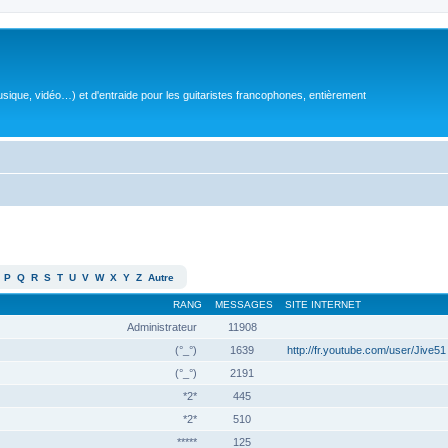
sique, vidéo…) et d'entraide pour les guitaristes francophones, entièrement
P
Q
R
S
T
U
V
W
X
Y
Z
Autre
RANG
MESSAGES
SITE INTERNET
Administrateur
11908
(°_°)
1639
http://fr.youtube.com/user/Jive51
(°_°)
2191
*2*
445
*2*
510
*****
125