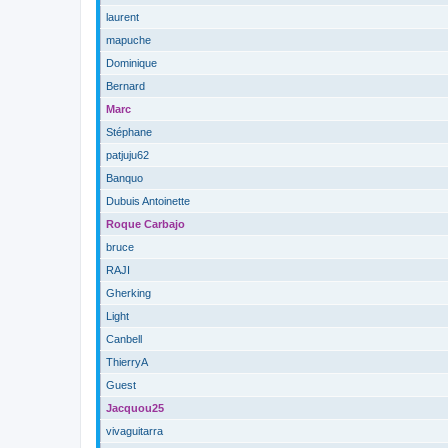
laurent
mapuche
Dominique
Bernard
Marc
Stéphane
patjuju62
Banquo
Dubuis Antoinette
Roque Carbajo
bruce
RAJI
Gherking
Light
Canbell
ThierryA
Guest
Jacquou25
vivaguitarra