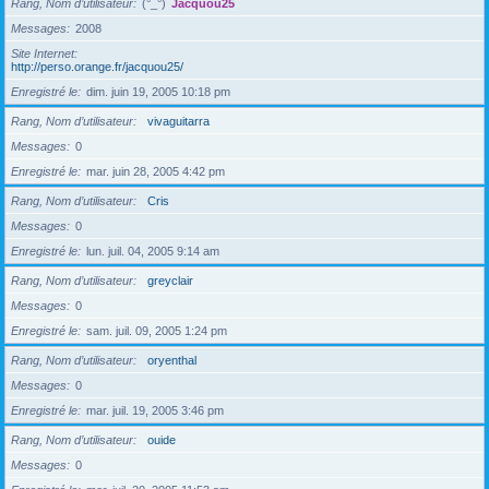
Rang, Nom d’utilisateur
(°_°)
Jacquou25
Messages
2008
Site Internet
http://perso.orange.fr/jacquou25/
Enregistré le
dim. juin 19, 2005 10:18 pm
Rang, Nom d’utilisateur
vivaguitarra
Messages
0
Enregistré le
mar. juin 28, 2005 4:42 pm
Rang, Nom d’utilisateur
Cris
Messages
0
Enregistré le
lun. juil. 04, 2005 9:14 am
Rang, Nom d’utilisateur
greyclair
Messages
0
Enregistré le
sam. juil. 09, 2005 1:24 pm
Rang, Nom d’utilisateur
oryenthal
Messages
0
Enregistré le
mar. juil. 19, 2005 3:46 pm
Rang, Nom d’utilisateur
ouide
Messages
0