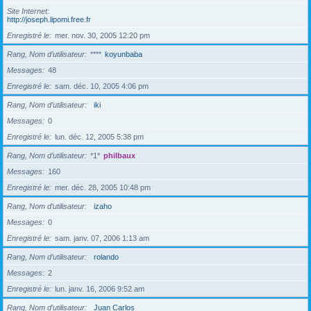
Site Internet
http://joseph.lipomi.free.fr
Enregistré le
mer. nov. 30, 2005 12:20 pm
Rang, Nom d’utilisateur
****
koyunbaba
Messages
48
Enregistré le
sam. déc. 10, 2005 4:06 pm
Rang, Nom d’utilisateur
iki
Messages
0
Enregistré le
lun. déc. 12, 2005 5:38 pm
Rang, Nom d’utilisateur
*1*
philbaux
Messages
160
Enregistré le
mer. déc. 28, 2005 10:48 pm
Rang, Nom d’utilisateur
izaho
Messages
0
Enregistré le
sam. janv. 07, 2006 1:13 am
Rang, Nom d’utilisateur
rolando
Messages
2
Enregistré le
lun. janv. 16, 2006 9:52 am
Rang, Nom d’utilisateur
Juan Carlos