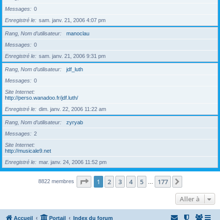
Messages
0
Enregistré le
sam. janv. 21, 2006 4:07 pm
Rang, Nom d’utilisateur
manoclau
Messages
0
Enregistré le
sam. janv. 21, 2006 9:31 pm
Rang, Nom d’utilisateur
jdf_luth
Messages
0
Site Internet
http://perso.wanadoo.fr/jdf.luth/
Enregistré le
dim. janv. 22, 2006 11:22 am
Rang, Nom d’utilisateur
zyryab
Messages
2
Site Internet
http://musicale9.net
Enregistré le
mar. janv. 24, 2006 11:52 pm
Page
1
sur
177
1
2
3
4
5
177
Suivante
8822 membres
…
Aller à
Accueil
Portail
Index du forum