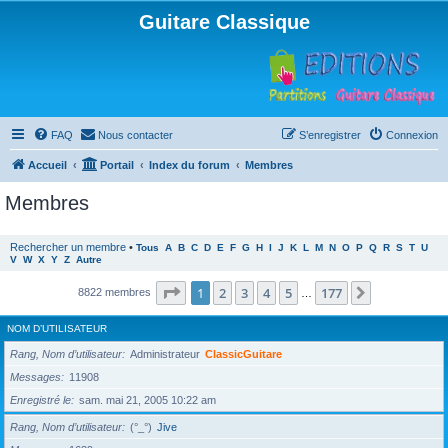
Guitare Classique
FAQ
Nous contacter
S’enregistrer
Connexion
Accueil
Portail
Index du forum
Membres
Membres
Rechercher un membre
•
Tous
A
B
C
D
E
F
G
H
I
J
K
L
M
N
O
P
Q
R
S
T
U
V
W
X
Y
Z
Autre
Page
1
sur
177
1
2
3
4
5
177
Suivante
8822 membres
…
NOM D’UTILISATEUR
Rang, Nom d’utilisateur
Administrateur
ClassicGuitare
Messages
11908
Enregistré le
sam. mai 21, 2005 10:22 am
Rang, Nom d’utilisateur
(°_°)
Jive