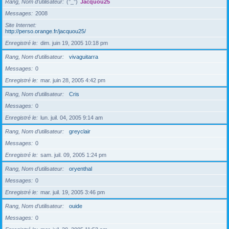
Rang, Nom d’utilisateur
(°_°)
Jacquou25
Messages
2008
Site Internet
http://perso.orange.fr/jacquou25/
Enregistré le
dim. juin 19, 2005 10:18 pm
Rang, Nom d’utilisateur
vivaguitarra
Messages
0
Enregistré le
mar. juin 28, 2005 4:42 pm
Rang, Nom d’utilisateur
Cris
Messages
0
Enregistré le
lun. juil. 04, 2005 9:14 am
Rang, Nom d’utilisateur
greyclair
Messages
0
Enregistré le
sam. juil. 09, 2005 1:24 pm
Rang, Nom d’utilisateur
oryenthal
Messages
0
Enregistré le
mar. juil. 19, 2005 3:46 pm
Rang, Nom d’utilisateur
ouide
Messages
0