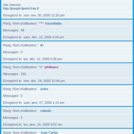
Site Internet
http://joseph.lipomi.free.fr
Enregistré le
mer. nov. 30, 2005 12:20 pm
Rang, Nom d’utilisateur
****
koyunbaba
Messages
48
Enregistré le
sam. déc. 10, 2005 4:06 pm
Rang, Nom d’utilisateur
iki
Messages
0
Enregistré le
lun. déc. 12, 2005 5:38 pm
Rang, Nom d’utilisateur
*1*
philbaux
Messages
160
Enregistré le
mer. déc. 28, 2005 10:48 pm
Rang, Nom d’utilisateur
izaho
Messages
0
Enregistré le
sam. janv. 07, 2006 1:13 am
Rang, Nom d’utilisateur
rolando
Messages
2
Enregistré le
lun. janv. 16, 2006 9:52 am
Rang, Nom d’utilisateur
Juan Carlos