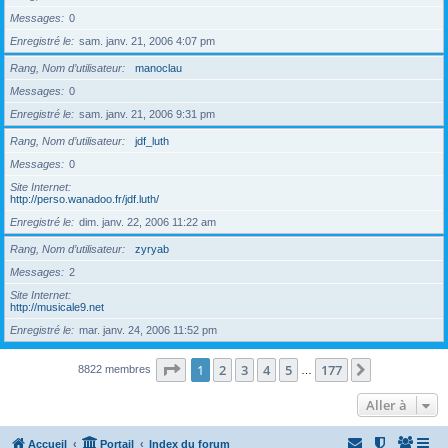
Messages
0
Enregistré le
sam. janv. 21, 2006 4:07 pm
Rang, Nom d’utilisateur
manoclau
Messages
0
Enregistré le
sam. janv. 21, 2006 9:31 pm
Rang, Nom d’utilisateur
jdf_luth
Messages
0
Site Internet
http://perso.wanadoo.fr/jdf.luth/
Enregistré le
dim. janv. 22, 2006 11:22 am
Rang, Nom d’utilisateur
zyryab
Messages
2
Site Internet
http://musicale9.net
Enregistré le
mar. janv. 24, 2006 11:52 pm
Page
1
sur
177
1
2
3
4
5
177
Suivante
8822 membres
…
Aller à
Accueil
Portail
Index du forum