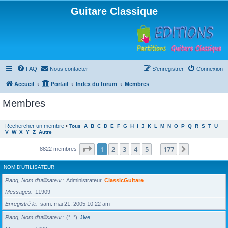
Guitare Classique
FAQ
Nous contacter
S’enregistrer
Connexion
Accueil
Portail
Index du forum
Membres
Membres
Rechercher un membre
•
Tous
A
B
C
D
E
F
G
H
I
J
K
L
M
N
O
P
Q
R
S
T
U
V
W
X
Y
Z
Autre
Page
1
sur
177
1
2
3
4
5
177
Suivante
8822 membres
…
NOM D’UTILISATEUR
Rang, Nom d’utilisateur
Administrateur
ClassicGuitare
Messages
11909
Enregistré le
sam. mai 21, 2005 10:22 am
Rang, Nom d’utilisateur
(°_°)
Jive