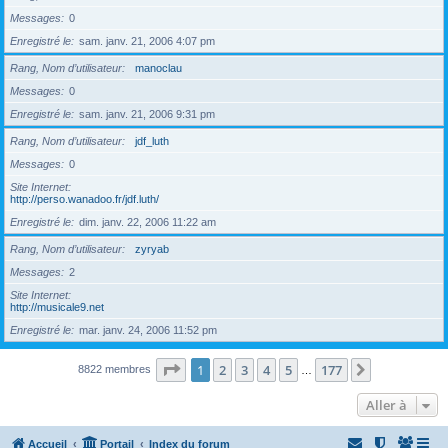
Messages
0
Enregistré le
sam. janv. 21, 2006 4:07 pm
Rang, Nom d’utilisateur
manoclau
Messages
0
Enregistré le
sam. janv. 21, 2006 9:31 pm
Rang, Nom d’utilisateur
jdf_luth
Messages
0
Site Internet
http://perso.wanadoo.fr/jdf.luth/
Enregistré le
dim. janv. 22, 2006 11:22 am
Rang, Nom d’utilisateur
zyryab
Messages
2
Site Internet
http://musicale9.net
Enregistré le
mar. janv. 24, 2006 11:52 pm
Page
1
sur
177
1
2
3
4
5
177
Suivante
8822 membres
…
Aller à
Accueil
Portail
Index du forum