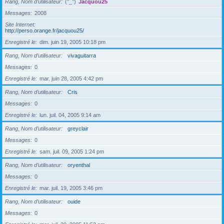
Rang, Nom d’utilisateur
(°_°)
Jacquou25
Messages
2008
Site Internet
http://perso.orange.fr/jacquou25/
Enregistré le
dim. juin 19, 2005 10:18 pm
Rang, Nom d’utilisateur
vivaguitarra
Messages
0
Enregistré le
mar. juin 28, 2005 4:42 pm
Rang, Nom d’utilisateur
Cris
Messages
0
Enregistré le
lun. juil. 04, 2005 9:14 am
Rang, Nom d’utilisateur
greyclair
Messages
0
Enregistré le
sam. juil. 09, 2005 1:24 pm
Rang, Nom d’utilisateur
oryenthal
Messages
0
Enregistré le
mar. juil. 19, 2005 3:46 pm
Rang, Nom d’utilisateur
ouide
Messages
0