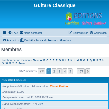
Guitare Classique
FAQ
Nous contacter
S’enregistrer
Connexion
Accueil
Portail
Index du forum
Membres
Membres
Rechercher un membre
•
Tous
A
B
C
D
E
F
G
H
I
J
K
L
M
N
O
P
Q
R
S
T
U
V
W
X
Y
Z
Autre
Page
1
sur
177
1
2
3
4
5
177
Suivante
8822 membres
…
NOM D’UTILISATEUR
Rang, Nom d’utilisateur
Administrateur
ClassicGuitare
Messages
11909
Enregistré le
sam. mai 21, 2005 10:22 am
Rang, Nom d’utilisateur
(°_°)
Jive