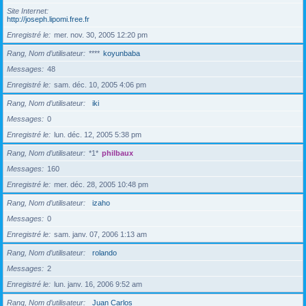
Site Internet
http://joseph.lipomi.free.fr
Enregistré le
mer. nov. 30, 2005 12:20 pm
Rang, Nom d’utilisateur
****
koyunbaba
Messages
48
Enregistré le
sam. déc. 10, 2005 4:06 pm
Rang, Nom d’utilisateur
iki
Messages
0
Enregistré le
lun. déc. 12, 2005 5:38 pm
Rang, Nom d’utilisateur
*1*
philbaux
Messages
160
Enregistré le
mer. déc. 28, 2005 10:48 pm
Rang, Nom d’utilisateur
izaho
Messages
0
Enregistré le
sam. janv. 07, 2006 1:13 am
Rang, Nom d’utilisateur
rolando
Messages
2
Enregistré le
lun. janv. 16, 2006 9:52 am
Rang, Nom d’utilisateur
Juan Carlos