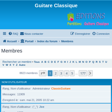
Guitare Classique
FAQ
Nous contacter
S’enregistrer
Connexion
Accueil
Portail
Index du forum
Membres
Membres
Rechercher un membre
•
Tous
A
B
C
D
E
F
G
H
I
J
K
L
M
N
O
P
Q
R
S
T
U
V
W
X
Y
Z
Autre
Page
1
sur
177
1
2
3
4
5
177
Suivante
8823 membres
…
NOM D’UTILISATEUR
Rang, Nom d’utilisateur
Administrateur
ClassicGuitare
Messages
11909
Enregistré le
sam. mai 21, 2005 10:22 am
Rang, Nom d’utilisateur
(°_°)
Jive