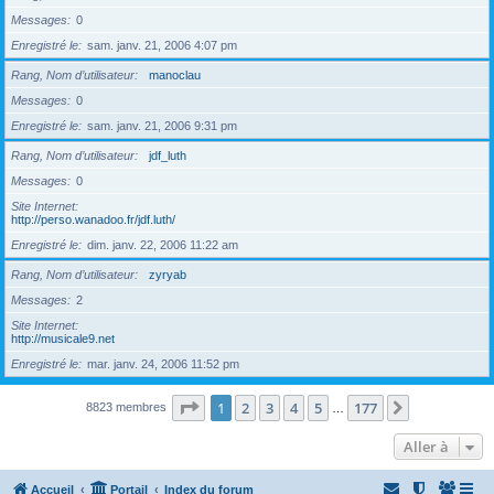
Messages
0
Enregistré le
sam. janv. 21, 2006 4:07 pm
Rang, Nom d’utilisateur
manoclau
Messages
0
Enregistré le
sam. janv. 21, 2006 9:31 pm
Rang, Nom d’utilisateur
jdf_luth
Messages
0
Site Internet
http://perso.wanadoo.fr/jdf.luth/
Enregistré le
dim. janv. 22, 2006 11:22 am
Rang, Nom d’utilisateur
zyryab
Messages
2
Site Internet
http://musicale9.net
Enregistré le
mar. janv. 24, 2006 11:52 pm
Page
1
sur
177
1
2
3
4
5
177
Suivante
8823 membres
…
Aller à
Accueil
Portail
Index du forum