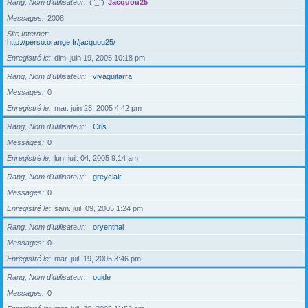
Rang, Nom d’utilisateur
(°_°)
Jacquou25
Messages
2008
Site Internet
http://perso.orange.fr/jacquou25/
Enregistré le
dim. juin 19, 2005 10:18 pm
Rang, Nom d’utilisateur
vivaguitarra
Messages
0
Enregistré le
mar. juin 28, 2005 4:42 pm
Rang, Nom d’utilisateur
Cris
Messages
0
Enregistré le
lun. juil. 04, 2005 9:14 am
Rang, Nom d’utilisateur
greyclair
Messages
0
Enregistré le
sam. juil. 09, 2005 1:24 pm
Rang, Nom d’utilisateur
oryenthal
Messages
0
Enregistré le
mar. juil. 19, 2005 3:46 pm
Rang, Nom d’utilisateur
ouide
Messages
0