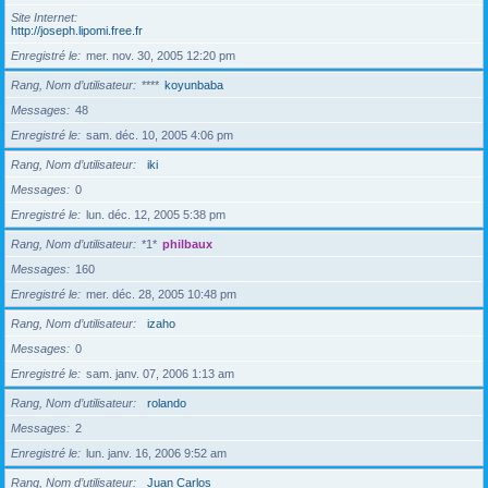
Site Internet
http://joseph.lipomi.free.fr
Enregistré le
mer. nov. 30, 2005 12:20 pm
Rang, Nom d’utilisateur
****
koyunbaba
Messages
48
Enregistré le
sam. déc. 10, 2005 4:06 pm
Rang, Nom d’utilisateur
iki
Messages
0
Enregistré le
lun. déc. 12, 2005 5:38 pm
Rang, Nom d’utilisateur
*1*
philbaux
Messages
160
Enregistré le
mer. déc. 28, 2005 10:48 pm
Rang, Nom d’utilisateur
izaho
Messages
0
Enregistré le
sam. janv. 07, 2006 1:13 am
Rang, Nom d’utilisateur
rolando
Messages
2
Enregistré le
lun. janv. 16, 2006 9:52 am
Rang, Nom d’utilisateur
Juan Carlos