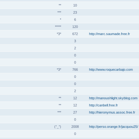
**
10
***
23
*
6
*****
120
*3*
672
http://marc.saumade.free.fr
3
2
0
0
*3*
766
http://www.roquecarbajo.com
0
0
2
**
12
http://manoushlight.skyblog.com
**
12
http://canbell.free.fr
***
27
http://hieronymus.assoc.free.fr
0
(°_°)
2008
http://perso.orange.fr/jacquou25/
0