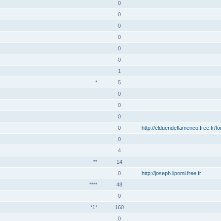
0
0
0
0
0
0
1
*
5
0
0
0
0
http://elduendeflamenco.free.fr/f
0
4
**
14
0
http://joseph.lipomi.free.fr
****
48
0
*1*
160
0