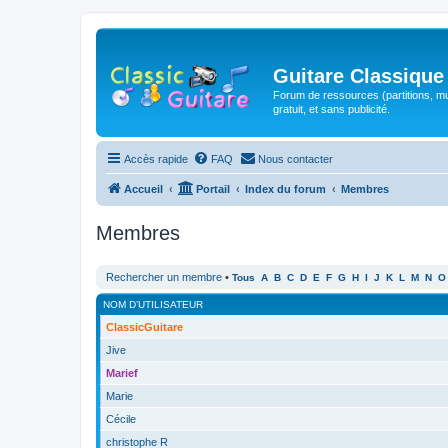
Guitare Classique
Forum de ressources (partitions, mu
gratuit, et sans publicité.
Accès rapide
FAQ
Nous contacter
Accueil
Portail
Index du forum
Membres
Membres
Rechercher un membre
•
Tous
A
B
C
D
E
F
G
H
I
J
K
L
M
N
O
NOM D’UTILISATEUR
ClassicGuitare
Jive
Marief
Marie
Cécile
christophe R