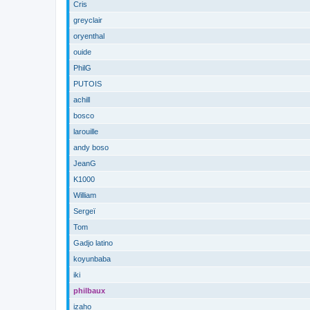
Cris
greyclair
oryenthal
ouide
PhilG
PUTOIS
achill
bosco
larouille
andy boso
JeanG
K1000
William
Sergeï
Tom
Gadjo latino
koyunbaba
iki
philbaux
izaho