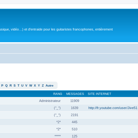
sique, vidéo…) et d'entraide pour les guitaristes francophones, entièrement
P
Q
R
S
T
U
V
W
X
Y
Z
Autre
RANG
MESSAGES
SITE INTERNET
Administrateur
11909
(°_°)
1639
http://fr.youtube.com/user/Jive51
(°_°)
2191
*2*
445
*2*
510
*****
125