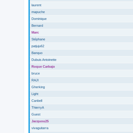
laurent
mapuche
Dominique
Bernard
Marc
Stéphane
patjuju62
Banquo
Dubuis Antoinette
Roque Carbajo
bruce
RAJI
Gherking
Light
Canbell
ThierryA
Guest
Jacquou25
vivaguitarra