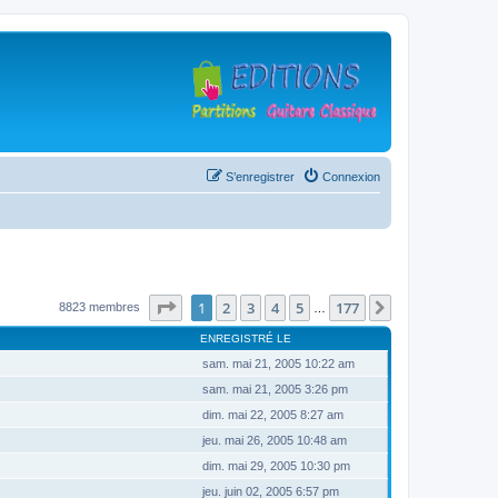
S’enregistrer
Connexion
Page
1
sur
177
1
2
3
4
5
177
Suivante
8823 membres
…
ENREGISTRÉ LE
sam. mai 21, 2005 10:22 am
sam. mai 21, 2005 3:26 pm
dim. mai 22, 2005 8:27 am
jeu. mai 26, 2005 10:48 am
dim. mai 29, 2005 10:30 pm
jeu. juin 02, 2005 6:57 pm