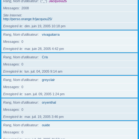
Rang, Nom d’utilisateur
(°_°)
Jacquou25
Messages
2008
Site Internet
http://perso.orange.fr/jacquou25/
Enregistré le
dim. juin 19, 2005 10:18 pm
Rang, Nom d’utilisateur
vivaguitarra
Messages
0
Enregistré le
mar. juin 28, 2005 4:42 pm
Rang, Nom d’utilisateur
Cris
Messages
0
Enregistré le
lun. juil. 04, 2005 9:14 am
Rang, Nom d’utilisateur
greyclair
Messages
0
Enregistré le
sam. juil. 09, 2005 1:24 pm
Rang, Nom d’utilisateur
oryenthal
Messages
0
Enregistré le
mar. juil. 19, 2005 3:46 pm
Rang, Nom d’utilisateur
ouide
Messages
0