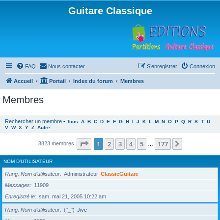
Guitare Classique
FAQ
Nous contacter
S’enregistrer
Connexion
Accueil
Portail
Index du forum
Membres
Membres
Rechercher un membre
•
Tous
A
B
C
D
E
F
G
H
I
J
K
L
M
N
O
P
Q
R
S
T
U
V
W
X
Y
Z
Autre
Page
1
sur
177
1
2
3
4
5
177
Suivante
8823 membres
…
NOM D’UTILISATEUR
Rang, Nom d’utilisateur
Administrateur
ClassicGuitare
Messages
11909
Enregistré le
sam. mai 21, 2005 10:22 am
Rang, Nom d’utilisateur
(°_°)
Jive