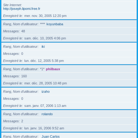
Site Internet
http://joseph.lipomi.free.fr
Enregistré le
mer. nov. 30, 2005 12:20 pm
Rang, Nom d’utilisateur
****
koyunbaba
Messages
48
Enregistré le
sam. déc. 10, 2005 4:06 pm
Rang, Nom d’utilisateur
iki
Messages
0
Enregistré le
lun. déc. 12, 2005 5:38 pm
Rang, Nom d’utilisateur
*1*
philbaux
Messages
160
Enregistré le
mer. déc. 28, 2005 10:48 pm
Rang, Nom d’utilisateur
izaho
Messages
0
Enregistré le
sam. janv. 07, 2006 1:13 am
Rang, Nom d’utilisateur
rolando
Messages
2
Enregistré le
lun. janv. 16, 2006 9:52 am
Rang, Nom d’utilisateur
Juan Carlos