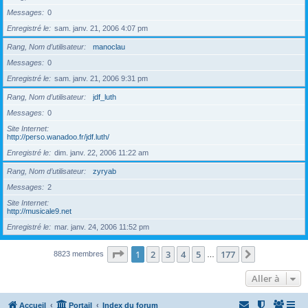
Messages
0
Enregistré le
sam. janv. 21, 2006 4:07 pm
Rang, Nom d’utilisateur
manoclau
Messages
0
Enregistré le
sam. janv. 21, 2006 9:31 pm
Rang, Nom d’utilisateur
jdf_luth
Messages
0
Site Internet
http://perso.wanadoo.fr/jdf.luth/
Enregistré le
dim. janv. 22, 2006 11:22 am
Rang, Nom d’utilisateur
zyryab
Messages
2
Site Internet
http://musicale9.net
Enregistré le
mar. janv. 24, 2006 11:52 pm
Page
1
sur
177
1
2
3
4
5
177
Suivante
8823 membres
…
Aller à
Accueil
Portail
Index du forum